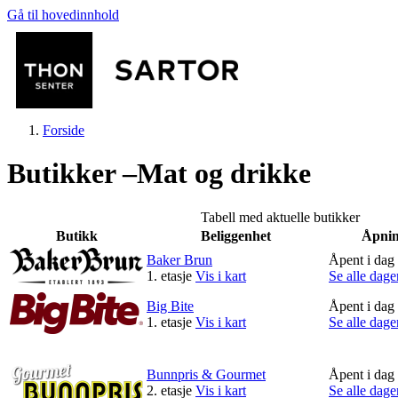
Gå til hovedinnhold
Forside
Butikker –Mat og drikke
Tabell med aktuelle butikker
Butikk
Beliggenhet
Åpnin
Butikker
Baker Brun
Åpent i dag
1. etasje
Vis i kart
Se alle dage
Big Bite
Åpent i dag
Mat og drikke
1. etasje
Vis i kart
Se alle dage
Aktiviteter
Bunnpris & Gourmet
Åpent i dag
2. etasje
Vis i kart
Se alle dage