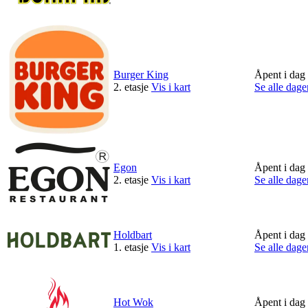
Tilbud
Kundeklubb
Burger King
Åpent i dag
2. etasje
Vis i kart
Se alle dage
Inspirasjon
Egon
Åpent i dag
Søk
2. etasje
Vis i kart
Se alle dage
Holdbart
Åpent i dag
Åpningstider
1. etasje
Vis i kart
Se alle dage
Praktisk informasjon
Ledige stillinger
Hot Wok
Åpent i dag