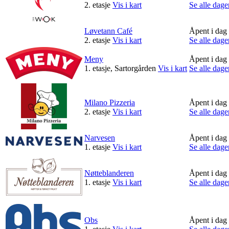
2. etasje
Vis i kart
Se alle dage
Magasin
Gavekort
Løvetann Café
Åpent i dag 
2. etasje
Vis i kart
Se alle dage
Finn frem
Meny
Åpent i dag
1. etasje, Sartorgården
Vis i kart
Se alle dage
Milano Pizzeria
Åpent i dag
2. etasje
Vis i kart
Se alle dage
Narvesen
Åpent i dag
1. etasje
Vis i kart
Se alle dage
Nøtteblanderen
Åpent i dag
1. etasje
Vis i kart
Se alle dage
Obs
Åpent i dag