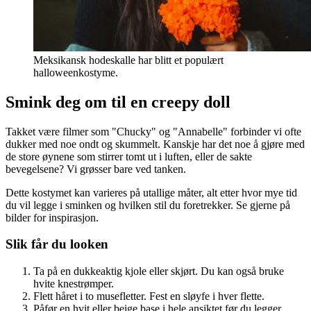
Meksikansk hodeskalle har blitt et populært
halloweenkostyme.
Smink deg om til en creepy doll
Takket være filmer som "Chucky" og "Annabelle" forbinder vi ofte
dukker med noe ondt og skummelt. Kanskje har det noe å gjøre med
de store øynene som stirrer tomt ut i luften, eller de sakte
bevegelsene? Vi grøsser bare ved tanken.
Dette kostymet kan varieres på utallige måter, alt etter hvor mye tid
du vil legge i sminken og hvilken stil du foretrekker. Se gjerne på
bilder for inspirasjon.
Slik får du looken
Ta på en dukkeaktig kjole eller skjørt. Du kan også bruke
hvite knestrømper.
Flett håret i to musefletter. Fest en sløyfe i hver flette.
Påfør en hvit eller beige base i hele ansiktet før du legger