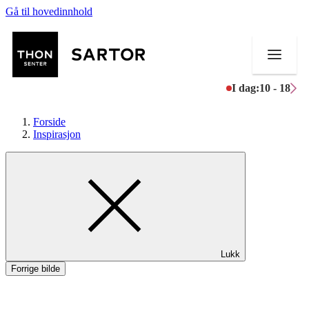
Gå til hovedinnhold
I dag:
10 - 18
Forside
Inspirasjon
Butikker
Mat og drikke
Aktiviteter
Lukk
Tilbud
Forrige bilde
Kundeklubb