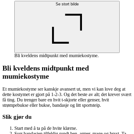
Se stort bilde
Bli kveldens midtpunkt med mumiekostyme.
Bli kveldens midtpunkt med
mumiekostyme
Et mumiekostyme ser kanskje avansert ut, men vi kan love deg at
dette kostymet er gjort på 1-2-3. Og det beste av alt; det krever svært
få ting. Du trenger bare en hvit t-skjorte eller genser, hvit
strømpebukse eller bukse, bandasje og litt sportsteip.
Slik gjør du
Start med å ta på de hvite klærne.
Surr bandasjen tilfeldig rundt ben, armer, mage og bryst. Ta