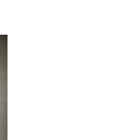
Inspirasjon
Søk
Åpningstider
Praktisk informasjon
Ledige stillinger
Magasin
Gavekort
Finn frem