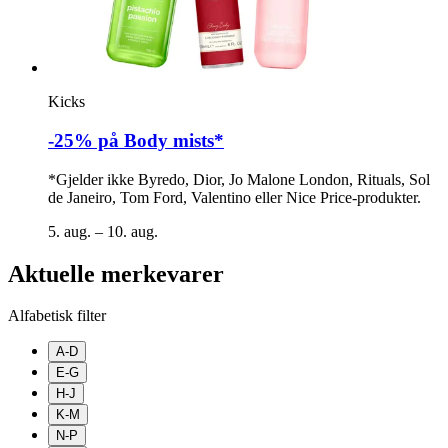
Kicks
-25% på Body mists*
*Gjelder ikke Byredo, Dior, Jo Malone London, Rituals, Sol
de Janeiro, Tom Ford, Valentino eller Nice Price-produkter.
5. aug. – 10. aug.
Aktuelle merkevarer
Alfabetisk filter
A-D
E-G
H-J
K-M
N-P