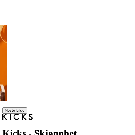
Neste bilde
Kicks
- Skjønnhet