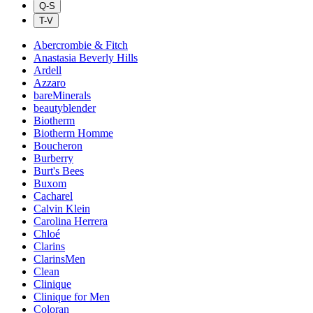
Q-S
T-V
Abercrombie & Fitch
Anastasia Beverly Hills
Ardell
Azzaro
bareMinerals
beautyblender
Biotherm
Biotherm Homme
Boucheron
Burberry
Burt's Bees
Buxom
Cacharel
Calvin Klein
Carolina Herrera
Chloé
Clarins
ClarinsMen
Clean
Clinique
Clinique for Men
Coloran