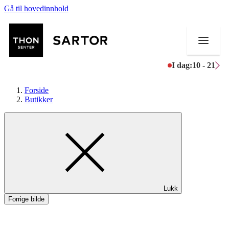
Gå til hovedinnhold
I dag:
10 - 21
Forside
Butikker
Butikker
Mat og drikke
Aktiviteter
Lukk
Tilbud
Forrige bilde
Kundeklubb