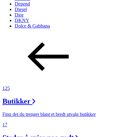
Depend
Diesel
Dior
DKNY
Dolce & Gabbana
125
Butikker
Finn det du trenger blant et bredt utvalg butikker
17