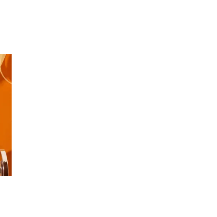
Inspirasjon
Søk
Åpningstider
Praktisk informasjon
Ledige stillinger
Magasin
Gavekort
Finn frem