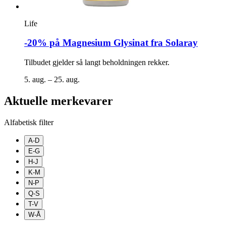
Life
-20% på Magnesium Glysinat fra Solaray
Tilbudet gjelder så langt beholdningen rekker.
5. aug. – 25. aug.
Aktuelle merkevarer
Alfabetisk filter
A-D
E-G
H-J
K-M
N-P
Q-S
T-V
W-Å