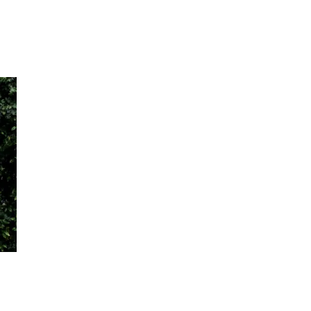
Inspirasjon
Søk
Åpningstider
Praktisk informasjon
Ledige stillinger
Magasin
Gavekort
Finn frem