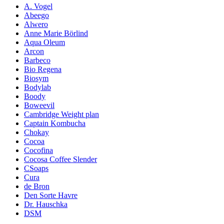
A. Vogel
Abeego
Alwero
Anne Marie Börlind
Aqua Oleum
Arcon
Barbeco
Bio Regena
Biosym
Bodylab
Boody
Boweevil
Cambridge Weight plan
Captain Kombucha
Chokay
Cocoa
Cocofina
Cocosa Coffee Slender
CSoaps
Cura
de Bron
Den Sorte Havre
Dr. Hauschka
DSM