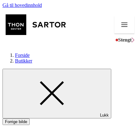
Gå til hovedinnhold
Stengt
Forside
Butikker
Butikker
Mat og drikke
Aktiviteter
Lukk
Tilbud
Forrige bilde
Kundeklubb