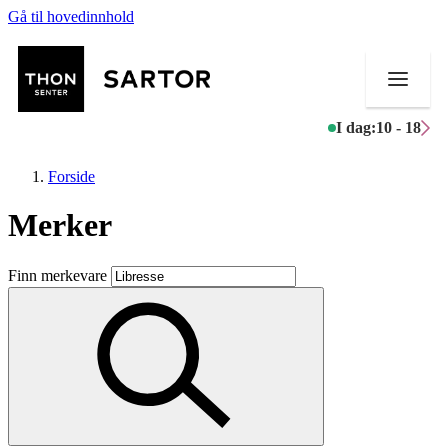
Gå til hovedinnhold
I dag:
10 - 18
Forside
Merker
Butikker
Finn merkevare
Mat og drikke
Aktiviteter
Tilbud
Kundeklubb