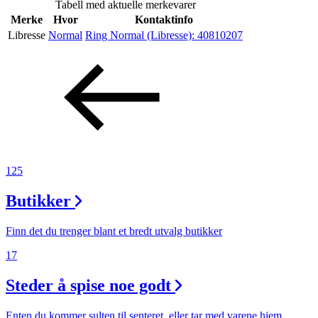
Tabell med aktuelle merkevarer
Inspirasjon
Merke
Hvor
Kontaktinfo
Libresse
Normal
Ring Normal (Libresse):
40810207
Søk
Åpningstider
Praktisk informasjon
125
Ledige stillinger
Butikker
Magasin
Finn det du trenger blant et bredt utvalg butikker
Gavekort
17
Finn frem
Steder å spise noe godt
Enten du kommer sulten til senteret, eller tar med varene hjem