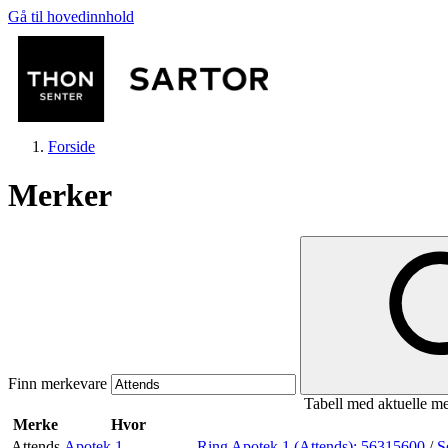
Gå til hovedinnhold
Forside
Merker
Butikker
Mat og drikke
Finn merkevare
Tabell med aktuelle m
Aktiviteter
Merke
Hvor
Attends
Apotek 1
Ring Apotek 1 (Attends):
56315600
/
S