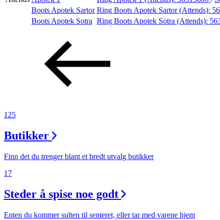
Boots Apotek Sartor
Ring Boots Apotek Sartor (Attends):
5
Tilbud
Boots Apotek Sotra
Ring Boots Apotek Sotra (Attends):
56
Kundeklubb
Inspirasjon
125
Søk
Butikker
Finn det du trenger blant et bredt utvalg butikker
17
Åpningstider
Steder å spise noe godt
Praktisk informasjon
Ledige stillinger
Enten du kommer sulten til senteret, eller tar med varene hjem