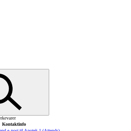
erkevarer
Kontaktinfo
end e-post
til Apotek 1 (Attends)