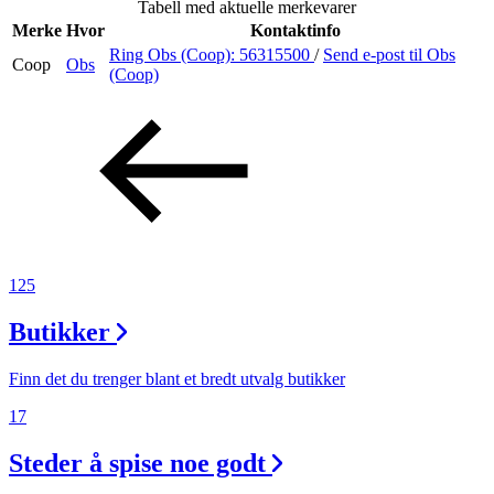
Tabell med aktuelle merkevarer
Inspirasjon
Merke
Hvor
Kontaktinfo
Ring Obs (Coop):
56315500
/
Send e-post
til Obs
Coop
Obs
(Coop)
Søk
Åpningstider
Praktisk informasjon
125
Ledige stillinger
Butikker
Magasin
Gavekort
Finn det du trenger blant et bredt utvalg butikker
Finn frem
17
Steder å spise noe godt