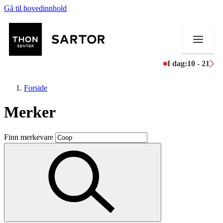
Gå til hovedinnhold
I dag:
10 - 21
Forside
Merker
Butikker
Finn merkevare
Mat og drikke
Aktiviteter
Tilbud
Kundeklubb