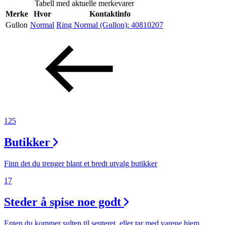
Tabell med aktuelle merkevarer
Inspirasjon
Merke
Hvor
Kontaktinfo
Gullon
Normal
Ring Normal (Gullon):
40810207
Søk
Åpningstider
Praktisk informasjon
125
Ledige stillinger
Butikker
Magasin
Finn det du trenger blant et bredt utvalg butikker
Gavekort
17
Finn frem
Steder å spise noe godt
Enten du kommer sulten til senteret, eller tar med varene hjem