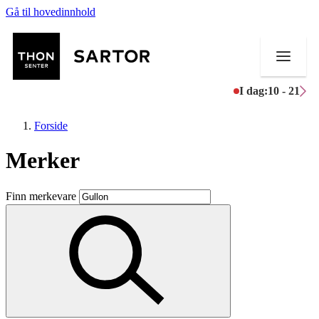
Gå til hovedinnhold
I dag:
10 - 21
Forside
Merker
Butikker
Finn merkevare
Mat og drikke
Aktiviteter
Tilbud
Kundeklubb