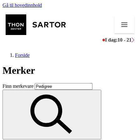
Gå til hovedinnhold
I dag:
10 - 21
Forside
Merker
Butikker
Finn merkevare
Mat og drikke
Aktiviteter
Tilbud
Kundeklubb