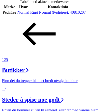
Tabell med aktuelle merkevarer
Inspirasjon
Merke
Hvor
Kontaktinfo
Pedigree
Normal
Ring Normal (Pedigree):
40810207
Søk
Åpningstider
Praktisk informasjon
125
Ledige stillinger
Butikker
Magasin
Finn det du trenger blant et bredt utvalg butikker
Gavekort
17
Finn frem
Steder å spise noe godt
Enten du kommer sulten til senteret, eller tar med varene hjem