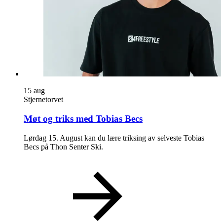
Inspirasjon
Søk
15
aug
Åpningstider
Stjernetorvet
Praktisk informasjon
Møt og triks med Tobias Becs
Ledige stillinger
Lørdag 15. August kan du lære triksing av selveste Tobias
Becs på Thon Senter Ski.
Magasin
Gavekort
Finn frem
Personal Shopper