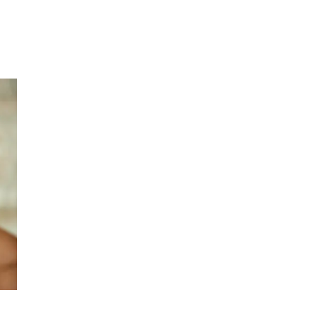
Inspirasjon
Søk
Åpningstider
Praktisk informasjon
Ledige stillinger
Magasin
Gavekort
Finn frem
Personal Shopper