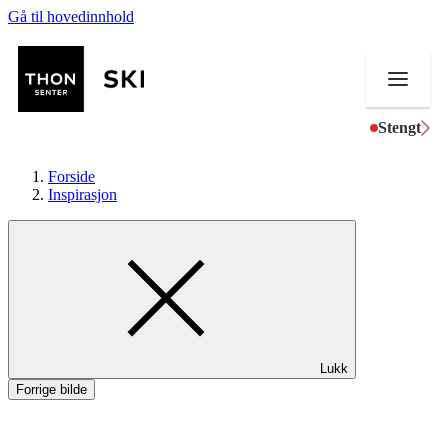
Gå til hovedinnhold
Stengt
Forside
Inspirasjon
Butikker
Mat og drikke
Helse
Lukk
Aktiviteter
Forrige bilde
Tilbud