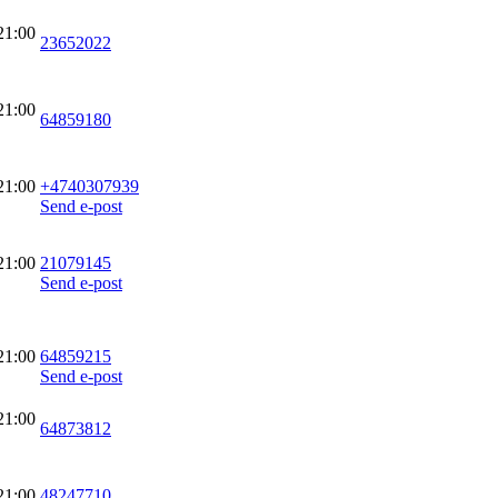
21:00
23652022
21:00
64859180
21:00
+4740307939
Send e-post
21:00
21079145
Send e-post
21:00
64859215
Send e-post
21:00
64873812
21:00
48247710