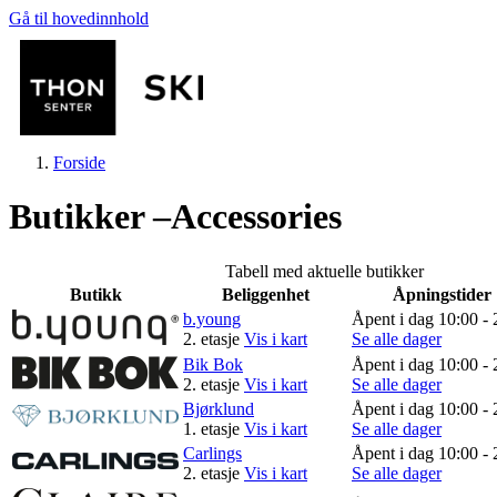
Gå til hovedinnhold
Forside
Butikker –Accessories
Tabell med aktuelle butikker
Butikk
Beliggenhet
Åpningstider
Butikker
b.young
Åpent i dag 10:00 - 
2. etasje
Vis i kart
Se alle dager
Bik Bok
Åpent i dag 10:00 - 
2. etasje
Vis i kart
Se alle dager
Mat og drikke
Bjørklund
Åpent i dag 10:00 - 
1. etasje
Vis i kart
Se alle dager
Carlings
Åpent i dag 10:00 - 
Helse
2. etasje
Vis i kart
Se alle dager