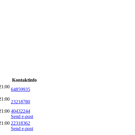
Kontaktinfo
21:00
64859935
21:00
23218780
21:00
40432244
Send e-post
21:00
22318362
Send e-post