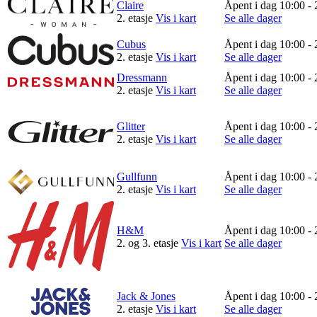
Claire
Åpent i dag 10:00 - 
Aktiviteter
2. etasje
Vis i kart
Se alle dager
Cubus
Åpent i dag 10:00 - 
2. etasje
Vis i kart
Se alle dager
Tilbud
Dressmann
Åpent i dag 10:00 - 
2. etasje
Vis i kart
Se alle dager
Inspirasjon
Glitter
Åpent i dag 10:00 - 
2. etasje
Vis i kart
Se alle dager
Gullfunn
Åpent i dag 10:00 - 
Søk
2. etasje
Vis i kart
Se alle dager
H&M
Åpent i dag 10:00 - 
2. og 3. etasje
Vis i kart
Se alle dager
Åpningstider
Praktisk informasjon
Jack & Jones
Åpent i dag 10:00 - 
Ledige stillinger
2. etasje
Vis i kart
Se alle dager