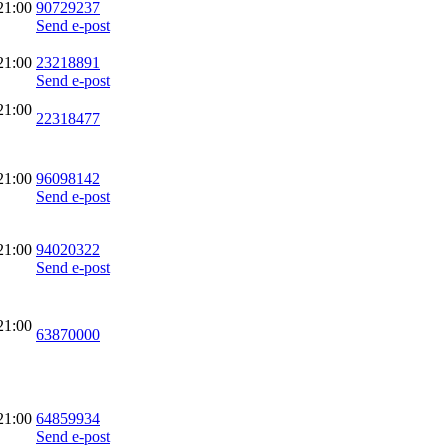
21:00
90729237
Send e-post
21:00
23218891
Send e-post
21:00
22318477
21:00
96098142
Send e-post
21:00
94020322
Send e-post
21:00
63870000
21:00
64859934
Send e-post