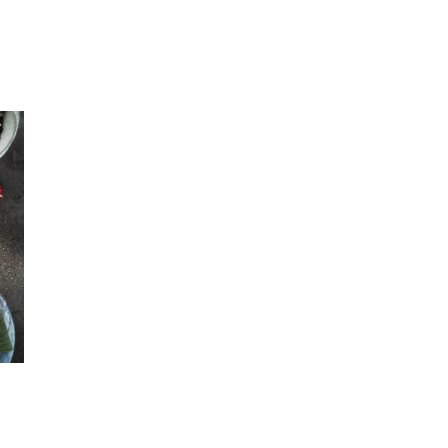
Inspirasjon
Søk
Åpningstider
Praktisk informasjon
Ledige stillinger
Magasin
Gavekort
Finn frem
Personal Shopper