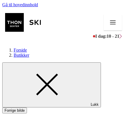
Gå til hovedinnhold
I dag:
10 - 21
Forside
Butikker
Butikker
Mat og drikke
Helse
Lukk
Aktiviteter
Forrige bilde
Tilbud