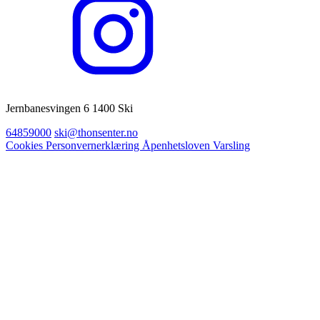
Jernbanesvingen 6 1400 Ski
64859000
ski@thonsenter.no
Cookies
Personvernerklæring
Åpenhetsloven
Varsling