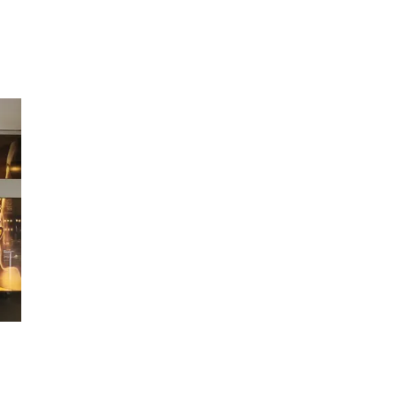
Inspirasjon
Søk
Åpningstider
Praktisk informasjon
Ledige stillinger
Magasin
Gavekort
Finn frem
Personal Shopper