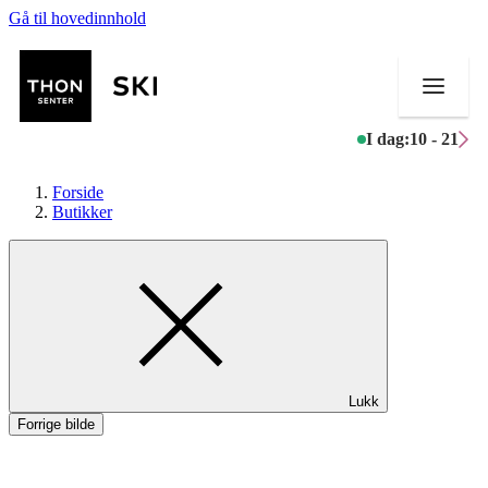
Gå til hovedinnhold
I dag:
10 - 21
Forside
Butikker
Butikker
Mat og drikke
Helse
Lukk
Aktiviteter
Forrige bilde
Tilbud