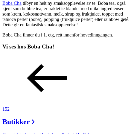
Boba Cha
tilbyr en helt ny smaksopplevelse av te. Boba tea, også
Inspirasjon
kjent som bubble tea, er traktet te blandet med ulike ingredienser
som krem, kokosnøttvann, melk, sirup og fruktjuice, toppet med
tabioca perler (boba), popping (fruktjuice perler) eller rainbow gelé.
Dette gir en fantastisk smaksopplevelse!
Søk
Boba Cha finner du i 1. etg, rett innenfor hovedinngangen.
Vi ses hos Boba Cha!
Åpningstider
Praktisk informasjon
Ledige stillinger
Magasin
Gavekort
152
Finn frem
Butikker
Personal Shopper