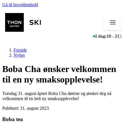
Gå til hovedinnhold
I dag:
10 - 21
Forside
Nyhet
Boba Cha ønsker velkommen
Butikker
til en ny smaksopplevelse!
Mat og drikke
Torsdag 31. august åpnet Boba Cha dørene og ønsker deg nå
Helse
velkommen til en helt ny smaksopplevelse!
Publisert:
31. august 2023
Aktiviteter
Boba tea
Tilbud