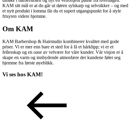
tilbake i barberstolen og nyt en velfortjent pause fra hverdagen.
KAM sitt mål er at du går ut døren sylskarp og selvsikker – og med
et nytt produkt i lomma får du et supert utgangspunkt for å style
frisyren videre hjemme.
Om KAM
KAM Barbershop & Hairstudio kombinerer kvalitet med gode
priser. Vi er mer enn bare et sted for å få et hårklipp; vi er et
fellesskap og en oase av velvære for våre kunder. Vår visjon er å
skape en varm og innbydende atmosfære der kundene føler seg
hjemme fra første øyeblikk.
Vi ses hos KAM!