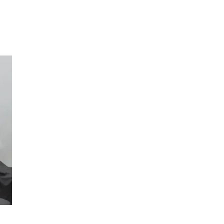
Inspirasjon
Søk
Åpningstider
Praktisk informasjon
Ledige stillinger
Magasin
Gavekort
Finn frem
Personal Shopper