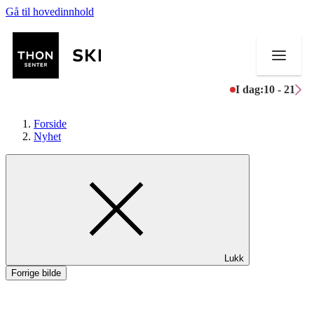
Gå til hovedinnhold
I dag:
10 - 21
Forside
Nyhet
Butikker
Mat og drikke
Helse
Lukk
Aktiviteter
Forrige bilde
Tilbud