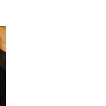
Inspirasjon
Søk
Åpningstider
Praktisk informasjon
Ledige stillinger
Magasin
Gavekort
Finn frem
Personal Shopper