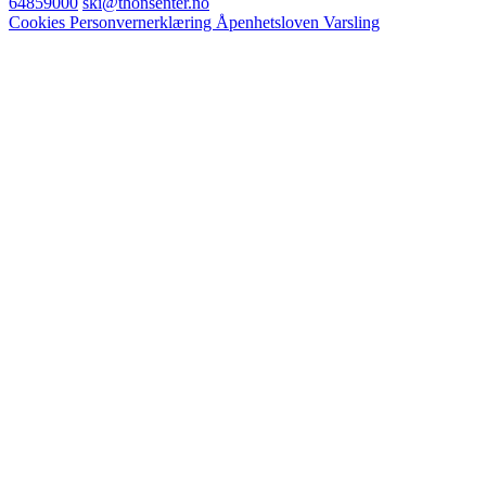
64859000
ski@thonsenter.no
Cookies
Personvernerklæring
Åpenhetsloven
Varsling