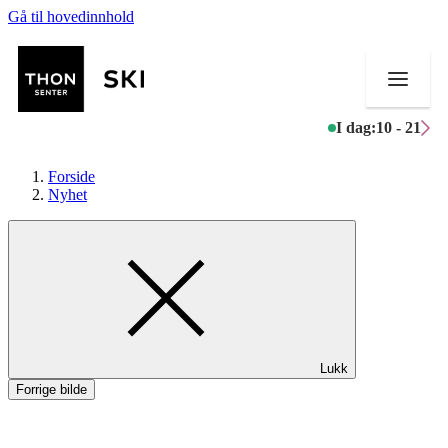
Gå til hovedinnhold
I dag:
10 - 21
Forside
Nyhet
Butikker
Mat og drikke
Helse
Lukk
Aktiviteter
Forrige bilde
Tilbud