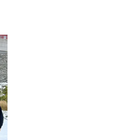
Inspirasjon
Søk
Åpningstider
Praktisk informasjon
Ledige stillinger
Magasin
Gavekort
Finn frem
Personal Shopper