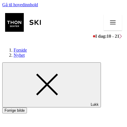
Gå til hovedinnhold
I dag:
10 - 21
Forside
Nyhet
Butikker
Mat og drikke
Helse
Lukk
Aktiviteter
Forrige bilde
Tilbud