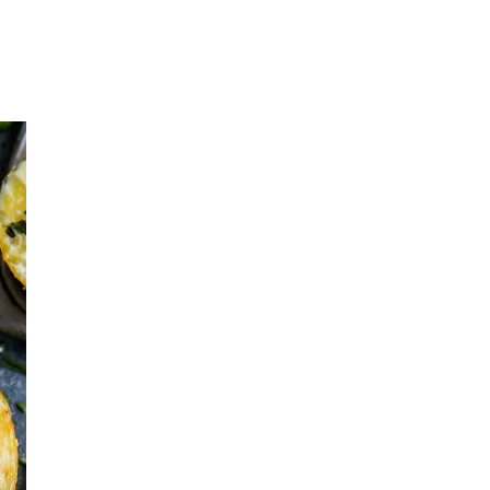
Inspirasjon
Søk
Åpningstider
Praktisk informasjon
Ledige stillinger
Magasin
Gavekort
Finn frem
Personal Shopper