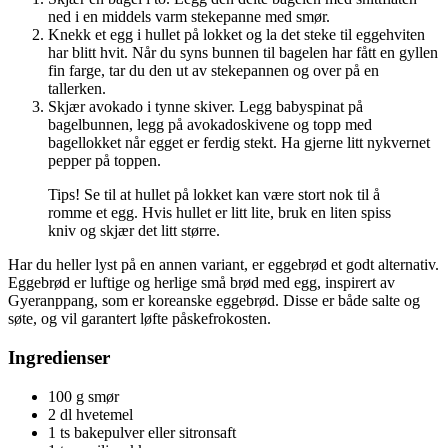
ned i en middels varm stekepanne med smør.
Knekk et egg i hullet på lokket og la det steke til eggehviten
har blitt hvit. Når du syns bunnen til bagelen har fått en gyllen
fin farge, tar du den ut av stekepannen og over på en
tallerken.
Skjær avokado i tynne skiver. Legg babyspinat på
bagelbunnen, legg på avokadoskivene og topp med
bagellokket når egget er ferdig stekt. Ha gjerne litt nykvernet
pepper på toppen.
Tips! Se til at hullet på lokket kan være stort nok til å
romme et egg. Hvis hullet er litt lite, bruk en liten spiss
kniv og skjær det litt større.
Har du heller lyst på en annen variant, er eggebrød et godt alternativ.
Eggebrød er luftige og herlige små brød med egg, inspirert av
Gyeranppang, som er koreanske eggebrød. Disse er både salte og
søte, og vil garantert løfte påskefrokosten.
Ingredienser
100 g smør
2 dl hvetemel
1 ts bakepulver eller sitronsaft