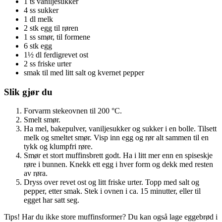
1 ts vaniljesukker
4 ss sukker
1 dl melk
2 stk egg til røren
1 ss smør, til formene
6 stk egg
1½ dl ferdigrevet ost
2 ss friske urter
smak til med litt salt og kvernet pepper
Slik gjør du
Forvarm stekeovnen til 200 °C.
Smelt smør.
Ha mel, bakepulver, vaniljesukker og sukker i en bolle. Tilsett
melk og smeltet smør. Visp inn egg og rør alt sammen til en
tykk og klumpfri røre.
Smør et stort muffinsbrett godt. Ha i litt mer enn en spiseskje
røre i bunnen. Knekk ett egg i hver form og dekk med resten
av røra.
Dryss over revet ost og litt friske urter. Topp med salt og
pepper, etter smak. Stek i ovnen i ca. 15 minutter, eller til
egget har satt seg.
Tips! Har du ikke store muffinsformer? Du kan også lage eggebrød i