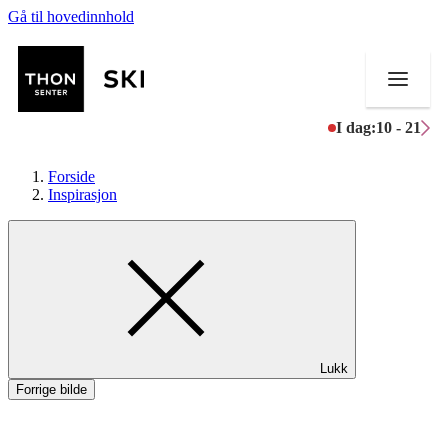
Gå til hovedinnhold
I dag:
10 - 21
Forside
Inspirasjon
Butikker
Mat og drikke
Helse
Lukk
Aktiviteter
Forrige bilde
Tilbud