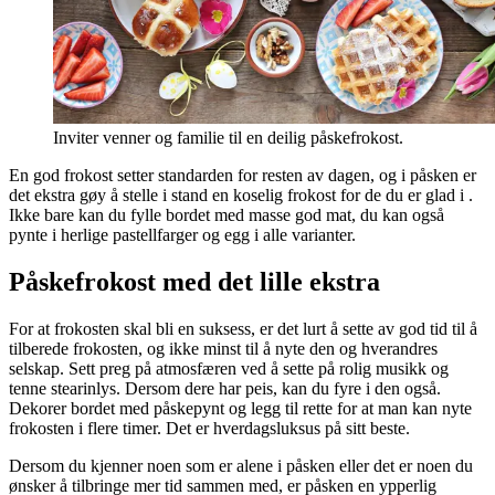
Inviter venner og familie til en deilig påskefrokost.
En god frokost setter standarden for resten av dagen, og i påsken er
det ekstra gøy å stelle i stand en koselig frokost for de du er glad i .
Ikke bare kan du fylle bordet med masse god mat, du kan også
pynte i herlige pastellfarger og egg i alle varianter.
Påskefrokost med det lille ekstra
For at frokosten skal bli en suksess, er det lurt å sette av god tid til å
tilberede frokosten, og ikke minst til å nyte den og hverandres
selskap. Sett preg på atmosfæren ved å sette på rolig musikk og
tenne stearinlys. Dersom dere har peis, kan du fyre i den også.
Dekorer bordet med påskepynt og legg til rette for at man kan nyte
frokosten i flere timer. Det er hverdagsluksus på sitt beste.
Dersom du kjenner noen som er alene i påsken eller det er noen du
ønsker å tilbringe mer tid sammen med, er påsken en ypperlig