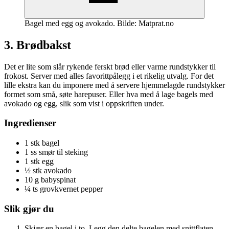
Bagel med egg og avokado. Bilde: Matprat.no
3. Brødbakst
Det er lite som slår rykende ferskt brød eller varme rundstykker til
frokost. Server med alles favorittpålegg i et rikelig utvalg. For det
lille ekstra kan du imponere med å servere hjemmelagde rundstykker
formet som små, søte harepuser. Eller hva med å lage bagels med
avokado og egg, slik som vist i oppskriften under.
Ingredienser
1 stk bagel
1 ss smør til steking
1 stk egg
½ stk avokado
10 g babyspinat
¼ ts grovkvernet pepper
Slik gjør du
Skjær en bagel i to. Legg den delte bagelen med snittflaten