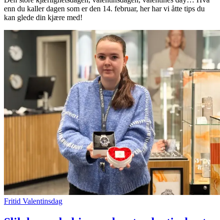
enn du kaller dagen som er den 14. februar, her har vi åtte tips du
Inspirasjon
kan glede din kjære med!
Søk
Åpningstider
Praktisk informasjon
Ledige stillinger
Magasin
Gavekort
Finn frem
Personal Shopper
Fritid
Valentinsdag