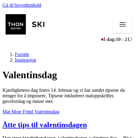
Gå til hovedinnhold
I dag:
10 - 21
Forside
Inspirasjon
Valentinsdag
Butikker
Kjærlighetens dag feires 14. februar og vi har samlet tipsene du
Mat og drikke
trenger for å imponere. Tipsene inkluderer matoppskrifter,
gaveforslag og masse mer.
Helse
Mat
Mote
Fritid
Valentinsdag
Aktiviteter
Åtte tips til valentinsdagen
Tilbud
Den store kjærlighetsdagen, valentinsdagen, valentines day… Hva