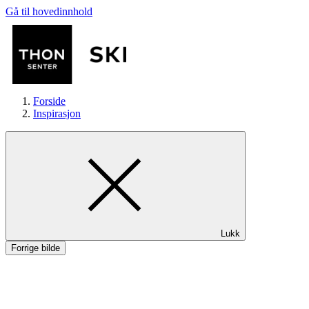
Gå til hovedinnhold
Forside
Inspirasjon
Butikker
Lukk
Mat og drikke
Forrige bilde
Helse