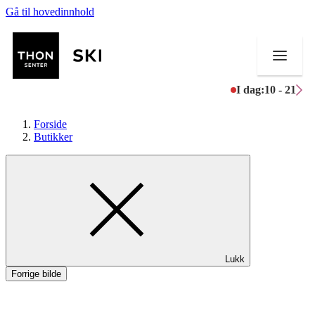
Gå til hovedinnhold
I dag:
10 - 21
Forside
Butikker
Butikker
Mat og drikke
Helse
Lukk
Aktiviteter
Forrige bilde
Tilbud