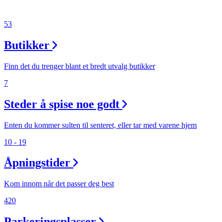
Aktiviteter
53
Tilbud
Butikker
Finn det du trenger blant et bredt utvalg butikker
Inspirasjon
7
Steder å spise noe godt
Søk
Enten du kommer sulten til senteret, eller tar med varene hjem
10 - 19
Åpningstider
Åpningstider
Kom innom når det passer deg best
Praktisk informasjon
420
Ledige stillinger
Parkeringsplasser