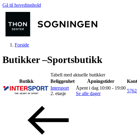
Gå til hovedinnhold
Forside
Butikker –Sportsbutikk
Tabell med aktuelle butikker
Butikk
Beliggenhet
Åpningstider
Kont
Butikker
Intersport
Åpent i dag 10:00 - 19:00
5762
2. etasje
Se alle dager
Mat og drikke
Helse