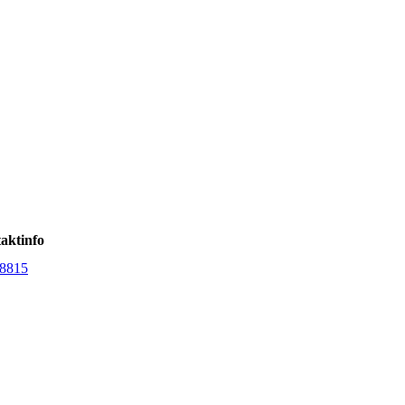
aktinfo
8815