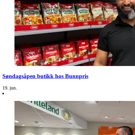
Aktiviteter
Tilbud
Inspirasjon
Søk
Søndagsåpen butikk hos Bunnpris
19. jun.
Åpningstider
Praktisk informasjon
Ledige stillinger