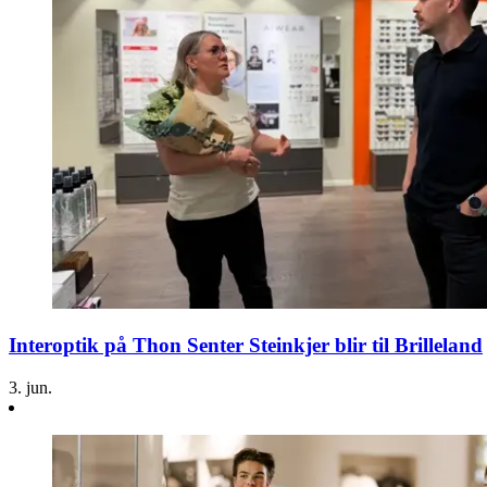
Magasin
Gavekort
Finn frem
Parkering
Kundeklubb
Interoptik på Thon Senter Steinkjer blir til Brilleland
3. jun.