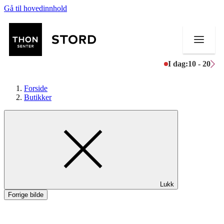
Gå til hovedinnhold
I dag:
10 - 20
Forside
Butikker
Butikker
Mat og drikke
Helse
Lukk
Aktiviteter
Forrige bilde
Tilbud