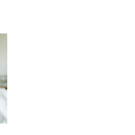
Inspirasjon
Søk
Åpningstider
Praktisk informasjon
Ledige stillinger
Gavekort
Magasin