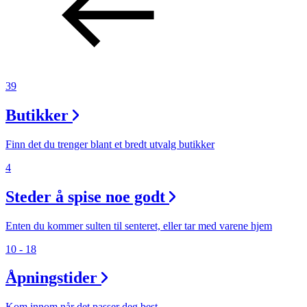
Aktiviteter
Tilbud
39
Inspirasjon
Butikker
Finn det du trenger blant et bredt utvalg butikker
4
Søk
Steder å spise noe godt
Enten du kommer sulten til senteret, eller tar med varene hjem
Åpningstider
10 - 18
Praktisk informasjon
Åpningstider
Ledige stillinger
Kom innom når det passer deg best