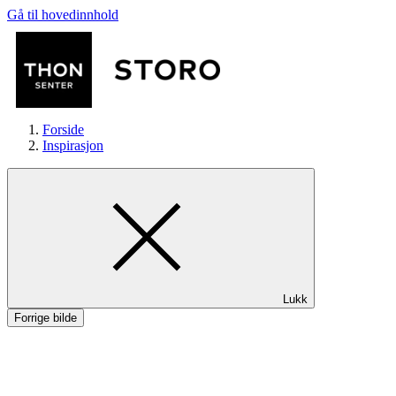
Gå til hovedinnhold
Forside
Inspirasjon
Butikker
Lukk
Mat og drikke
Forrige bilde
Helse