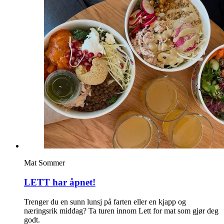
Merker
Inspirasjon
Søk
Åpningstider
Praktisk informasjon
Ledige stillinger
Mat
Sommer
Magasin
LETT har åpnet!
Gavekort
Trenger du en sunn lunsj på farten eller en kjapp og
Finn frem
næringsrik middag? Ta turen innom Lett for mat som gjør deg
godt.