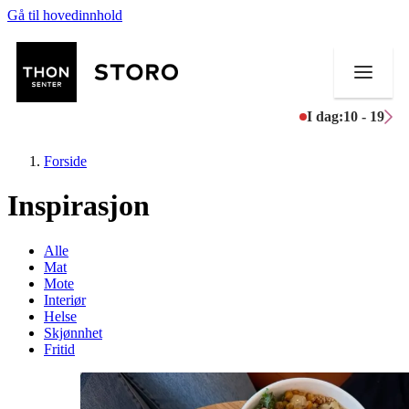
Gå til hovedinnhold
I dag:
10 - 19
Forside
Inspirasjon
Butikker
Alle
Mat
Mat og drikke
Mote
Interiør
Helse
Helse
Skjønnhet
Fritid
Aktiviteter
Tilbud