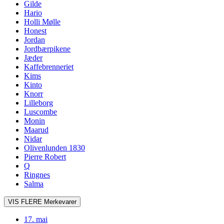
Gilde
Hario
Holli Mølle
Honest
Jordan
Jordbærpikene
Jæder
Kaffebrenneriet
Kims
Kinto
Knorr
Lilleborg
Luscombe
Monin
Maarud
Nidar
Olivenlunden 1830
Pierre Robert
Q
Ringnes
Salma
VIS FLERE
Merkevarer
17. mai