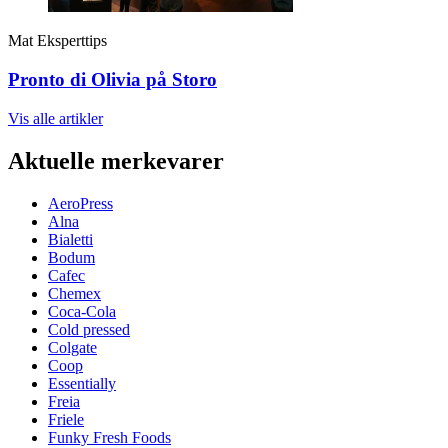
Mat
Eksperttips
Pronto di Olivia på Storo
Vis alle
artikler
Aktuelle merkevarer
AeroPress
Alna
Bialetti
Bodum
Cafec
Chemex
Coca-Cola
Cold pressed
Colgate
Coop
Essentially
Freia
Friele
Funky Fresh Foods