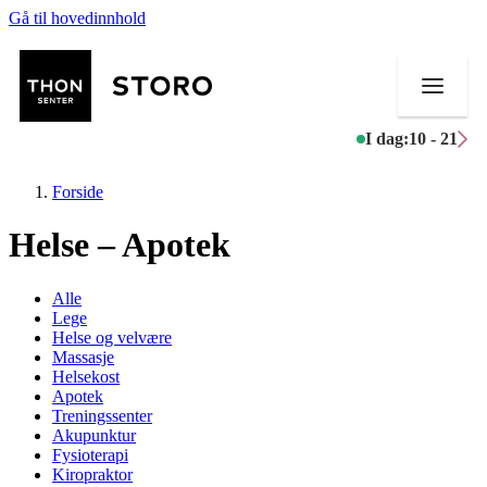
Gå til hovedinnhold
I dag:
10 - 21
Forside
Helse – Apotek
Butikker
Alle
Lege
Mat og drikke
Helse og velvære
Massasje
Helsekost
Helse
Apotek
Treningssenter
Aktiviteter
Akupunktur
Fysioterapi
Tilbud
Kiropraktor