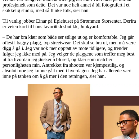
profesjonelt som dette. Det var noe helt annet å bli fotografert i et
skikkelig studio, med så flinke folk, sier han.
Til vanlig jobber Einar på Eplehuset på Strømmen Storsenter. Derfra
er veien kort til hans favorittklesbutikk, Junkyard.
– De har bra klær som både ser stilige ut og er komfortable. Jeg går
oftest i baggy plagg, typ streetwear. Det skal se bra ut, men må være
digg å gå i. Jeg var nok mer opptatt av mote tidligere, og trender
følger jeg ikke med på. Jeg velger de plaggene som treffer meg best
ut fra hvordan jeg ønsker å bli sett, og klær som matcher
personligheten min. Antrekket fra shooten var kjempestilig, og
absolutt noe jeg kunne gått med i hverdagen. Jeg har allerede vært
inne på tanken om å gå mer i den retningen, sier han.