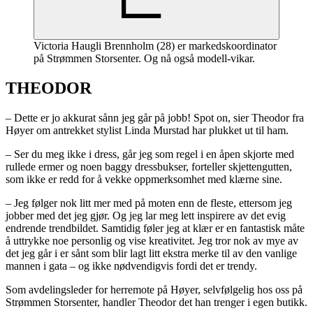
Victoria Haugli Brennholm (28) er markedskoordinator
på Strømmen Storsenter. Og nå også modell-vikar.
THEODOR
– Dette er jo akkurat sånn jeg går på jobb! Spot on, sier Theodor fra
Høyer om antrekket stylist Linda Murstad har plukket ut til ham.
– Ser du meg ikke i dress, går jeg som regel i en åpen skjorte med
rullede ermer og noen baggy dressbukser, forteller skjettengutten,
som ikke er redd for å vekke oppmerksomhet med klærne sine.
– Jeg følger nok litt mer med på moten enn de fleste, ettersom jeg
jobber med det jeg gjør. Og jeg lar meg lett inspirere av det evig
endrende trendbildet. Samtidig føler jeg at klær er en fantastisk måte
å uttrykke noe personlig og vise kreativitet. Jeg tror nok av mye av
det jeg går i er sånt som blir lagt litt ekstra merke til av den vanlige
mannen i gata – og ikke nødvendigvis fordi det er trendy.
Som avdelingsleder for herremote på Høyer, selvfølgelig hos oss på
Strømmen Storsenter, handler Theodor det han trenger i egen butikk.