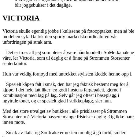
blir joggebukser i det daglige.
VICTORIA
Victoria skulle egentlig jobbe i kulissene på fotoopptaket, men så ble
modellen syk. Da tok den sporty markedskoordinatoren vår
utfordringen på strak arm.
– Det er tross alt jeg som pleier å være håndmodell i SoMe-kanalene
våre, ler Victoria, som til daglig er å finne på Strømmen Storsenter
senterkontor.
Hun var veldig fornøyd med antrekket stylisten kledde henne opp i.
– Spesielt kåpen falt i smak, den har jeg faktisk bestemt meg for å
kjøpe. I det hele tatt liker jeg godt høstens fargepalett, gjerne i
kombinasjon med lag på lag. Selv går jeg oftest i baseplagg i
nøytrale toner, og er spesielt glad i strikkeplagg, sier hun.
Med det store utvalget av butikker i alle prisklasser på Strømmen
Storsenter, må Victoria passere mange fristelser daglig. Og ikke bare
innen mote.
– Smak av Italia og Soulcake er nesten umulig å gå forbi, smiler