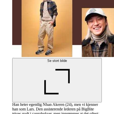
Se stort bilde
Han heter egentlig Nhan Akeren (24), men vi kjenner
han som Lars. Den assisterende lederen på BigBite
trives godt i cargobukser, men innrømmer at det oftest