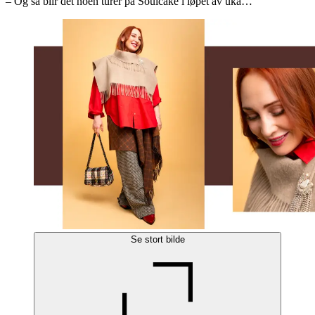
– Og så blir det noen turer på Soulcake i løpet av uka…
Se stort bilde