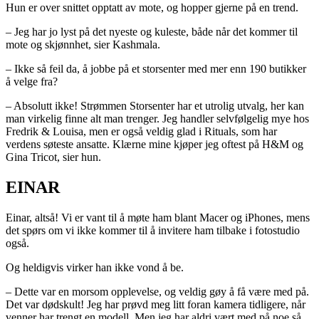
Hun er over snittet opptatt av mote, og hopper gjerne på en trend.
– Jeg har jo lyst på det nyeste og kuleste, både når det kommer til
mote og skjønnhet, sier Kashmala.
– Ikke så feil da, å jobbe på et storsenter med mer enn 190 butikker
å velge fra?
– Absolutt ikke! Strømmen Storsenter har et utrolig utvalg, her kan
man virkelig finne alt man trenger. Jeg handler selvfølgelig mye hos
Fredrik & Louisa, men er også veldig glad i Rituals, som har
verdens søteste ansatte. Klærne mine kjøper jeg oftest på H&M og
Gina Tricot, sier hun.
EINAR
Einar, altså! Vi er vant til å møte ham blant Macer og iPhones, mens
det spørs om vi ikke kommer til å invitere ham tilbake i fotostudio
også.
Og heldigvis virker han ikke vond å be.
– Dette var en morsom opplevelse, og veldig gøy å få være med på.
Det var dødskult! Jeg har prøvd meg litt foran kamera tidligere, når
venner har trengt en modell. Men jeg har aldri vært med på noe så