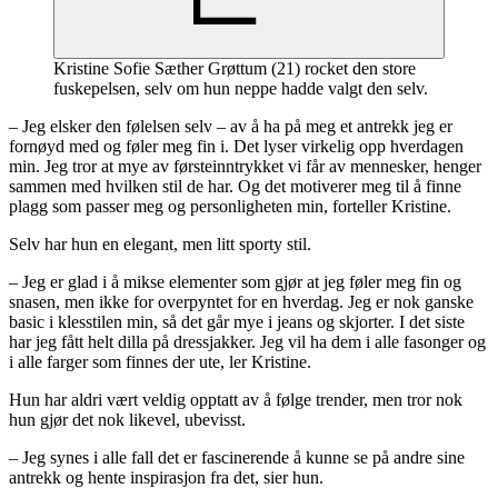
Kristine Sofie Sæther Grøttum (21) rocket den store
fuskepelsen, selv om hun neppe hadde valgt den selv.
– Jeg elsker den følelsen selv – av å ha på meg et antrekk jeg er
fornøyd med og føler meg fin i. Det lyser virkelig opp hverdagen
min. Jeg tror at mye av førsteinntrykket vi får av mennesker, henger
sammen med hvilken stil de har. Og det motiverer meg til å finne
plagg som passer meg og personligheten min, forteller Kristine.
Selv har hun en elegant, men litt sporty stil.
– Jeg er glad i å mikse elementer som gjør at jeg føler meg fin og
snasen, men ikke for overpyntet for en hverdag. Jeg er nok ganske
basic i klesstilen min, så det går mye i jeans og skjorter. I det siste
har jeg fått helt dilla på dressjakker. Jeg vil ha dem i alle fasonger og
i alle farger som finnes der ute, ler Kristine.
Hun har aldri vært veldig opptatt av å følge trender, men tror nok
hun gjør det nok likevel, ubevisst.
– Jeg synes i alle fall det er fascinerende å kunne se på andre sine
antrekk og hente inspirasjon fra det, sier hun.