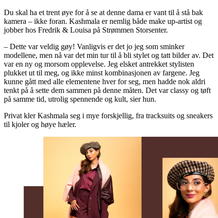
Du skal ha et trent øye for å se at denne dama er vant til å stå bak
kamera – ikke foran. Kashmala er nemlig både make up-artist og
jobber hos Fredrik & Louisa på Strømmen Storsenter.
– Dette var veldig gøy! Vanligvis er det jo jeg som sminker
modellene, men nå var det min tur til å bli stylet og tatt bilder av. Det
var en ny og morsom opplevelse. Jeg elsket antrekket stylisten
plukket ut til meg, og ikke minst kombinasjonen av fargene. Jeg
kunne gått med alle elementene hver for seg, men hadde nok aldri
tenkt på å sette dem sammen på denne måten. Det var classy og tøft
på samme tid, utrolig spennende og kult, sier hun.
Privat kler Kashmala seg i mye forskjellig, fra tracksuits og sneakers
til kjoler og høye hæler.