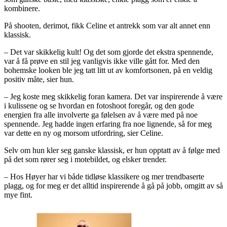
kombinere.
På shooten, derimot, fikk Celine et antrekk som var alt annet enn
klassisk.
– Det var skikkelig kult! Og det som gjorde det ekstra spennende,
var å få prøve en stil jeg vanligvis ikke ville gått for. Med den
bohemske looken ble jeg tatt litt ut av komfortsonen, på en veldig
positiv måte, sier hun.
– Jeg koste meg skikkelig foran kamera. Det var inspirerende å være
i kulissene og se hvordan en fotoshoot foregår, og den gode
energien fra alle involverte ga følelsen av å være med på noe
spennende. Jeg hadde ingen erfaring fra noe lignende, så for meg
var dette en ny og morsom utfordring, sier Celine.
Selv om hun kler seg ganske klassisk, er hun opptatt av å følge med
på det som rører seg i motebildet, og elsker trender.
– Hos Høyer har vi både tidløse klassikere og mer trendbaserte
plagg, og for meg er det alltid inspirerende å gå på jobb, omgitt av så
mye fint.