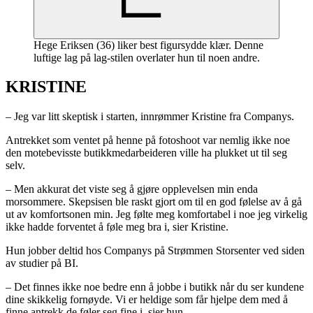
Hege Eriksen (36) liker best figursydde klær. Denne
luftige lag på lag-stilen overlater hun til noen andre.
KRISTINE
– Jeg var litt skeptisk i starten, innrømmer Kristine fra Companys.
Antrekket som ventet på henne på fotoshoot var nemlig ikke noe
den motebevisste butikkmedarbeideren ville ha plukket ut til seg
selv.
– Men akkurat det viste seg å gjøre opplevelsen min enda
morsommere. Skepsisen ble raskt gjort om til en god følelse av å gå
ut av komfortsonen min. Jeg følte meg komfortabel i noe jeg virkelig
ikke hadde forventet å føle meg bra i, sier Kristine.
Hun jobber deltid hos Companys på Strømmen Storsenter ved siden
av studier på BI.
– Det finnes ikke noe bedre enn å jobbe i butikk når du ser kundene
dine skikkelig fornøyde. Vi er heldige som får hjelpe dem med å
finne antrekk de føler seg fine i, sier hun.