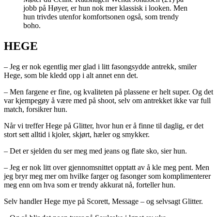
jobb på Høyer, er hun nok mer klassisk i looken. Men
hun trivdes utenfor komfortsonen også, som trendy
boho.
HEGE
– Jeg er nok egentlig mer glad i litt fasongsydde antrekk, smiler
Hege, som ble kledd opp i alt annet enn det.
– Men fargene er fine, og kvaliteten på plassene er helt super. Og det
var kjempegøy å være med på shoot, selv om antrekket ikke var full
match, forsikrer hun.
Når vi treffer Hege på Glitter, hvor hun er å finne til daglig, er det
stort sett alltid i kjoler, skjørt, hæler og smykker.
– Det er sjelden du ser meg med jeans og flate sko, sier hun.
– Jeg er nok litt over gjennomsnittet opptatt av å kle meg pent. Men
jeg bryr meg mer om hvilke farger og fasonger som komplimenterer
meg enn om hva som er trendy akkurat nå, forteller hun.
Selv handler Hege mye på Scorett, Message – og selvsagt Glitter.