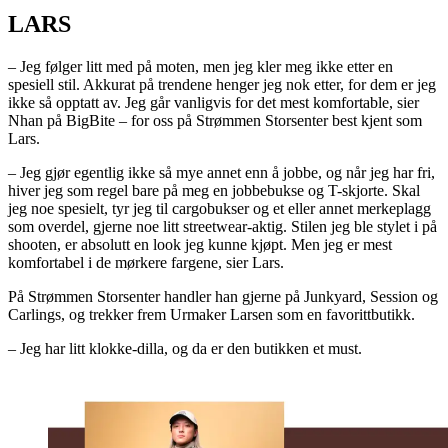
LARS
– Jeg følger litt med på moten, men jeg kler meg ikke etter en
spesiell stil. Akkurat på trendene henger jeg nok etter, for dem er jeg
ikke så opptatt av. Jeg går vanligvis for det mest komfortable, sier
Nhan på BigBite – for oss på Strømmen Storsenter best kjent som
Lars.
– Jeg gjør egentlig ikke så mye annet enn å jobbe, og når jeg har fri,
hiver jeg som regel bare på meg en jobbebukse og T-skjorte. Skal
jeg noe spesielt, tyr jeg til cargobukser og et eller annet merkeplagg
som overdel, gjerne noe litt streetwear-aktig. Stilen jeg ble stylet i på
shooten, er absolutt en look jeg kunne kjøpt. Men jeg er mest
komfortabel i de mørkere fargene, sier Lars.
På Strømmen Storsenter handler han gjerne på Junkyard, Session og
Carlings, og trekker frem Urmaker Larsen som en favorittbutikk.
– Jeg har litt klokke-dilla, og da er den butikken et must.