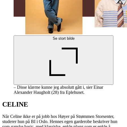
Se stort bilde
– Disse klærne kunne jeg absolutt gått i, sier Einar
Alexander Haugholt (28) fra Eplehuset.
CELINE
Når Celine ikke er på jobb hos Høyer på Strømmen Storsenter,
studerer hun på BI i Oslo. Hennes egen garderobe beskriver hun
som ganske basic, med klassiske, enkle plagg som er enkle å