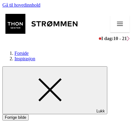
Gå til hovedinnhold
I dag:
10 - 21
Forside
Inspirasjon
Butikker
Mat og drikke
Helse
Lukk
Aktiviteter
Forrige bilde
Tilbud