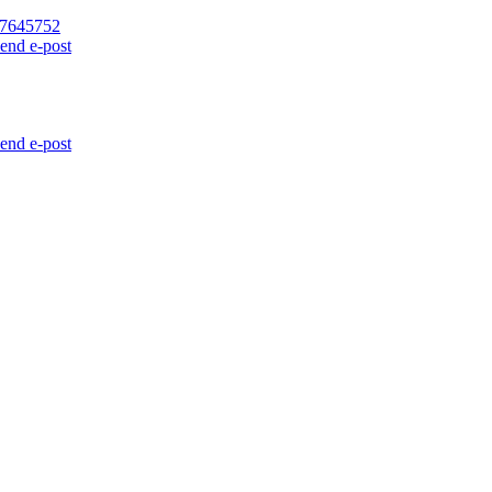
7645752
end e-post
end e-post