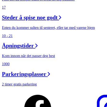
Magasin
17
Butikker
Steder å spise noe godt
Gavekort
Enten du kommer sulten til senteret, eller tar med varene hjem
Best på service
10 - 21
Finn frem
Åpningstider
Kom innom når det passer deg best
1000
Parkeringsplasser
2 timer gratis parkering