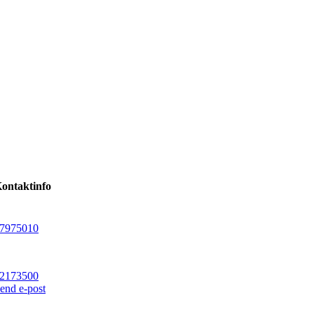
ontaktinfo
7975010
2173500
end e-post