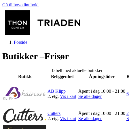
Gå til hovedinnhold
Forside
Butikker –Frisør
Tabell med aktuelle butikker
Butikk
Beliggenhet
Åpningstider
K
Butikker
AB Klipp
Åpent i dag 10:00 - 21:00
6
2. etg.
Vis i kart
Se alle dager
Mat og drikke
Cutters
Åpent i dag 10:00 - 21:00
2
Helse
2. etg.
Vis i kart
Se alle dager
S