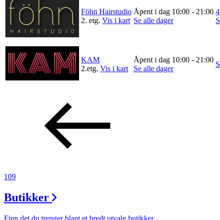
Föhn Hairstudio
Åpent i dag 10:00 - 21:00
4
Aktiviteter
2. etg.
Vis i kart
Se alle dager
S
Tilbud
KAM
Åpent i dag 10:00 - 21:00
S
2.etg.
Vis i kart
Se alle dager
Inspirasjon
Søk
Åpningstider
109
Praktisk informasjon
Butikker
Ledige stillinger
Finn det du trenger blant et bredt utvalg butikker