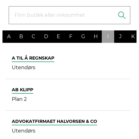
Inspirasjon
Søk
Åpningstider
Praktisk informasjon
Ledige stillinger
Magasin
Butikker
Gavekort
Best på service