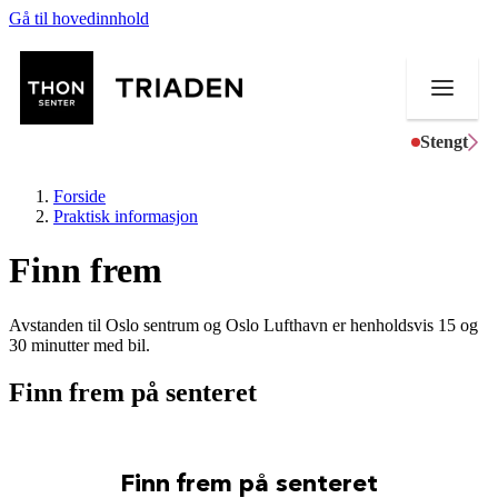
Gå til hovedinnhold
Stengt
Forside
Praktisk informasjon
Finn frem
Butikker
Avstanden til Oslo sentrum og Oslo Lufthavn er henholdsvis 15 og
Mat og drikke
30 minutter med bil.
Helse
Finn frem på senteret
Aktiviteter
Tilbud