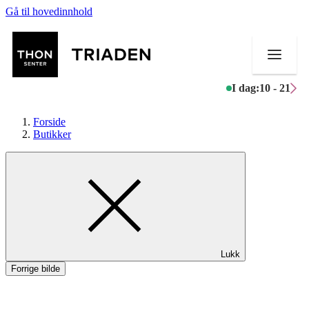
Gå til hovedinnhold
I dag:
10 - 21
Forside
Butikker
Butikker
Mat og drikke
Helse
Lukk
Aktiviteter
Forrige bilde
Tilbud