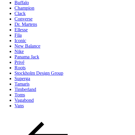
Buffalo
Champion
Clack
Converse
Dr. Martens
Ellesse
Fila
Iconic
New Balance
Nike
Panama Jack
Privé
Roots
Stockholm Design Group
Superga
Tamaris
Timberland
Toms
Vagabond
Vans