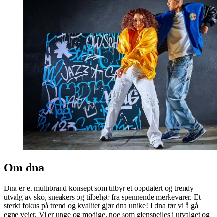
Om dna
Dna er et multibrand konsept som tilbyr et oppdatert og trendy
utvalg av sko, sneakers og tilbehør fra spennende merkevarer. Et
sterkt fokus på trend og kvalitet gjør dna unike! I dna tør vi å gå
egne veier. Vi er unge og modige, noe som gjenspeiles i utvalget og