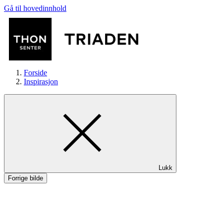
Gå til hovedinnhold
Forside
Inspirasjon
Butikker
Lukk
Mat og drikke
Forrige bilde
Helse