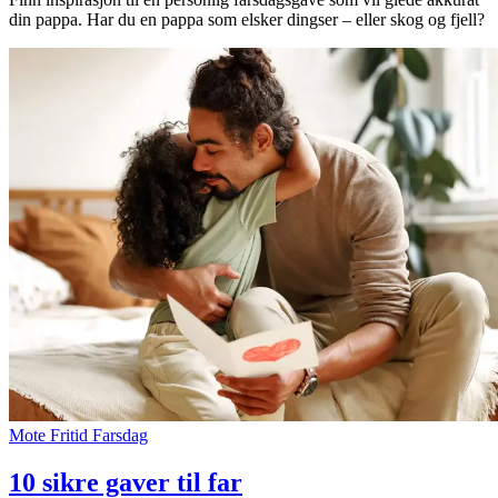
din pappa. Har du en pappa som elsker dingser – eller skog og fjell?
Inspirasjon
Søk
Åpningstider
Praktisk informasjon
Ledige stillinger
Magasin
Butikker
Gavekort
Mote
Fritid
Farsdag
Best på service
10 sikre gaver til far