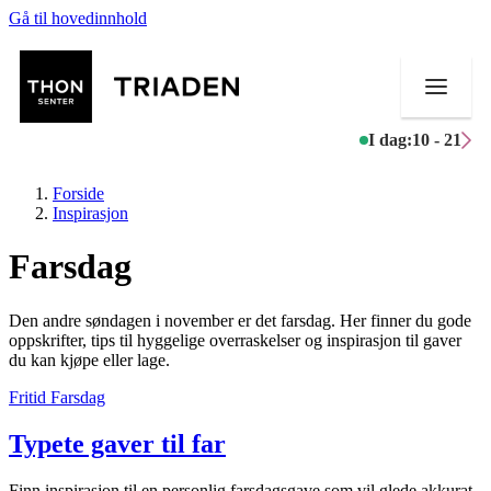
Gå til hovedinnhold
I dag:
10 - 21
Forside
Inspirasjon
Farsdag
Butikker
Den andre søndagen i november er det farsdag. Her finner du gode
Mat og drikke
oppskrifter, tips til hyggelige overraskelser og inspirasjon til gaver
du kan kjøpe eller lage.
Helse
Fritid
Farsdag
Aktiviteter
Typete gaver til far
Tilbud
Finn inspirasjon til en personlig farsdagsgave som vil glede akkurat