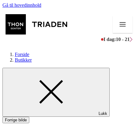
Gå til hovedinnhold
I dag:
10 - 21
Forside
Butikker
Butikker
Mat og drikke
Helse
Lukk
Aktiviteter
Forrige bilde
Tilbud