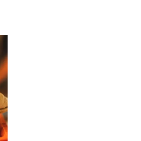
Inspirasjon
Søk
Åpningstider
Praktisk informasjon
Ledige stillinger
Magasin
Butikker
Gavekort
Best på service