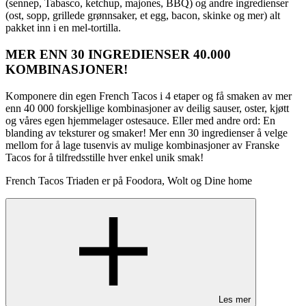
(sennep, Tabasco, ketchup, majones, BBQ) og andre ingredienser
(ost, sopp, grillede grønnsaker, et egg, bacon, skinke og mer) alt
pakket inn i en mel-tortilla.
MER ENN 30 INGREDIENSER 40.000
KOMBINASJONER!
Komponere din egen French Tacos i 4 etaper og få smaken av mer
enn 40 000 forskjellige kombinasjoner av deilig sauser, oster, kjøtt
og våres egen hjemmelager ostesauce. Eller med andre ord: En
blanding av teksturer og smaker! Mer enn 30 ingredienser å velge
mellom for å lage tusenvis av mulige kombinasjoner av Franske
Tacos for å tilfredsstille hver enkel unik smak!
French Tacos Triaden er på Foodora, Wolt og Dine home
Les mer