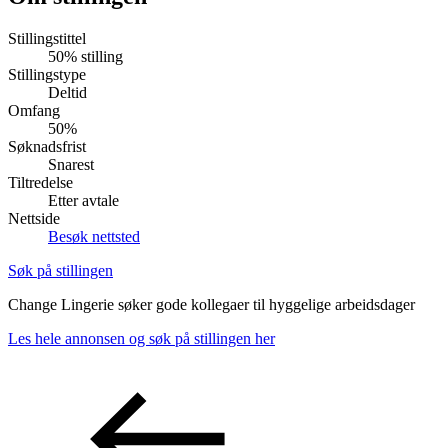
Inspirasjon
Stillingstittel
50% stilling
Stillingstype
Deltid
Søk
Omfang
50%
Søknadsfrist
Snarest
Tiltredelse
Åpningstider
Etter avtale
Nettside
Praktisk informasjon
Besøk nettsted
Ledige stillinger
Søk på stillingen
Magasin
Change Lingerie søker gode kollegaer til hyggelige arbeidsdager
Butikker
Les hele annonsen og søk på stillingen her
Gavekort
Best på service