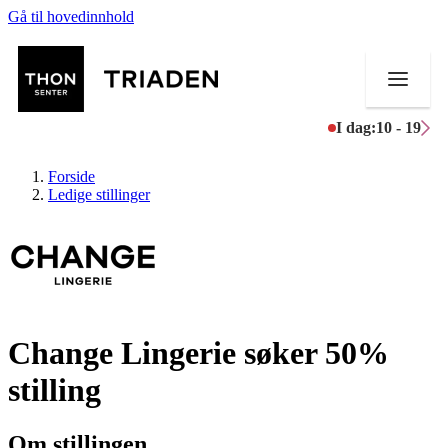
Gå til hovedinnhold
I dag:
10 - 19
Forside
Ledige stillinger
Butikker
Mat og drikke
Change Lingerie søker 50%
Helse
stilling
Aktiviteter
Tilbud
Om stillingen