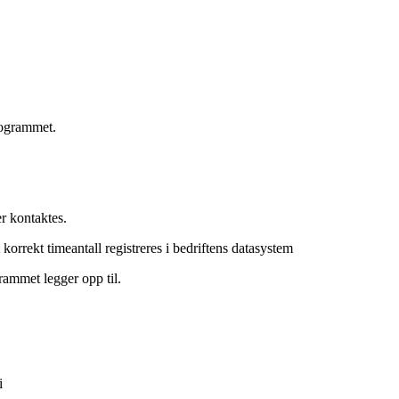
rogrammet.
er kontaktes.
at korrekt timeantall registreres i bedriftens datasystem
rammet legger opp til.
i