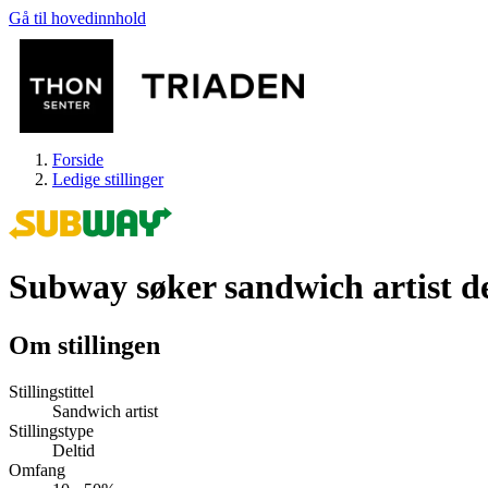
Gå til hovedinnhold
Forside
Ledige stillinger
Subway søker sandwich artist de
Butikker
Om stillingen
Mat og drikke
Stillingstittel
Sandwich artist
Stillingstype
Helse
Deltid
Omfang