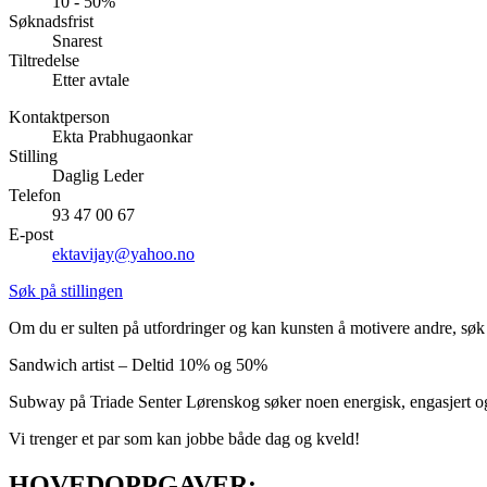
10 - 50%
Søknadsfrist
Aktiviteter
Snarest
Tiltredelse
Etter avtale
Tilbud
Kontaktperson
Ekta Prabhugaonkar
Stilling
Inspirasjon
Daglig Leder
Telefon
93 47 00 67
E-post
ektavijay@yahoo.no
Søk
Søk på stillingen
Om du er sulten på utfordringer og kan kunsten å motivere andre, søk
Sandwich artist – Deltid 10% og 50%
Åpningstider
Subway på Triade Senter Lørenskog søker noen energisk, engasjert og 
Praktisk informasjon
Vi trenger et par som kan jobbe både dag og kveld!
Ledige stillinger
HOVEDOPPGAVER: