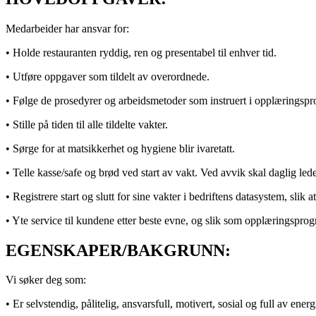
Magasin
Medarbeider har ansvar for:
Butikker
• Holde restauranten ryddig, ren og presentabel til enhver tid.
Gavekort
• Utføre oppgaver som tildelt av overordnede.
Best på service
• Følge de prosedyrer og arbeidsmetoder som instruert i opplæringsp
Finn frem
• Stille på tiden til alle tildelte vakter.
• Sørge for at matsikkerhet og hygiene blir ivaretatt.
• Telle kasse/safe og brød ved start av vakt. Ved avvik skal daglig led
• Registrere start og slutt for sine vakter i bedriftens datasystem, slik 
• Yte service til kundene etter beste evne, og slik som opplæringsprog
EGENSKAPER/BAKGRUNN:
Vi søker deg som:
• Er selvstendig, pålitelig, ansvarsfull, motivert, sosial og full av energ