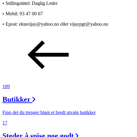
• Stillingstittel: Daglig Leder
• Mobil: 93 47 00 67
• Epost: ektavijay@yahoo.no eller vijaypgr@yahoo.no
109
Butikker
Finn det du trenger blant et bredt utvalg butikker
17
Steder å spise noe godt