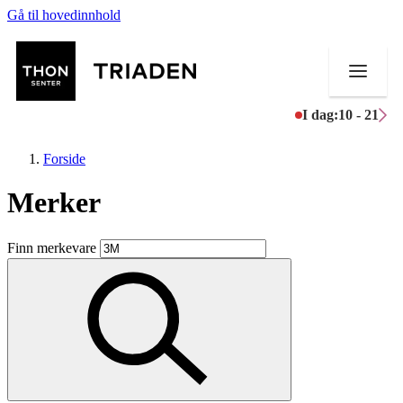
Gå til hovedinnhold
I dag:
10 - 21
Forside
Merker
Butikker
Finn merkevare
Mat og drikke
Helse
Aktiviteter
Tilbud