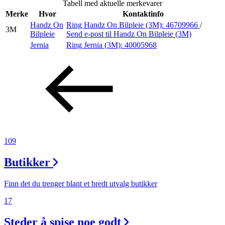
Tabell med aktuelle merkevarer
Inspirasjon
Merke
Hvor
Kontaktinfo
Handz On
Ring Handz On Bilpleie (3M):
46709966
/
3M
Bilpleie
Send e-post
til Handz On Bilpleie (3M)
Jernia
Ring Jernia (3M):
40005968
Søk
Åpningstider
Praktisk informasjon
Ledige stillinger
109
Magasin
Butikker
Butikker
Finn det du trenger blant et bredt utvalg butikker
Gavekort
17
Best på service
Steder å spise noe godt