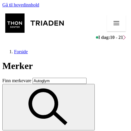
Gå til hovedinnhold
I dag:
10 - 21
Forside
Merker
Butikker
Finn merkevare
Mat og drikke
Helse
Aktiviteter
Tilbud