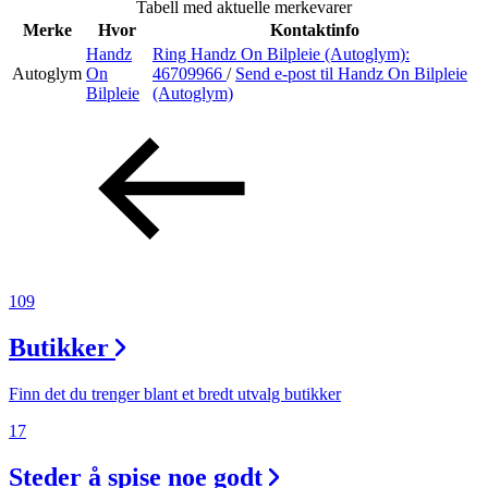
Tabell med aktuelle merkevarer
Inspirasjon
Merke
Hvor
Kontaktinfo
Handz
Ring Handz On Bilpleie (Autoglym):
Autoglym
On
46709966
/
Send e-post
til Handz On Bilpleie
Bilpleie
(Autoglym)
Søk
Åpningstider
Praktisk informasjon
Ledige stillinger
109
Magasin
Butikker
Butikker
Finn det du trenger blant et bredt utvalg butikker
Gavekort
17
Best på service
Steder å spise noe godt