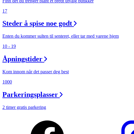
Finn det du trenger blant et bredt utvalg butikker
17
Steder å spise noe godt
Enten du kommer sulten til senteret, eller tar med varene hjem
10 - 19
Åpningstider
Kom innom når det passer deg best
1000
Parkeringsplasser
2 timer gratis parkering