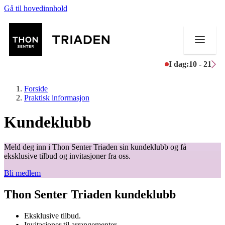
Gå til hovedinnhold
I dag:
10 - 21
Forside
Praktisk informasjon
Kundeklubb
Butikker
Meld deg inn i Thon Senter Triaden sin kundeklubb og få
Mat og drikke
eksklusive tilbud og invitasjoner fra oss.
Bli medlem
Helse
Thon Senter Triaden kundeklubb
Aktiviteter
Tilbud
Eksklusive tilbud.
Invitasjoner til arrangementer.