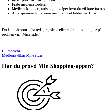
Faste medlemsfordeler.
Inspirasjon
Medlemskapet er gratis og du velger hvor du vil høre fra oss.
Aldersgrensen for å være med i kundeklubben er 15 år.
Søk
Du kan når som helst redigere, slette eller endre innstillingene på
profilen via "Mine sider".
Åpningstider
Bli medlem
Medlemsvilkår
Mine sider
Praktisk informasjon
Har du prøvd Min Shopping-appen?
Ledige stillinger
Magasin
Butikker
Gavekort
Best på service