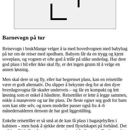
Barnevogn på tur
Reisevogn i brukMange velger å ta med hovedvognen med babybag
på tur om de reiser med spedbarn. Babyen får da en trygg og kjent
soveplass, og vognen er ofte god å trille på ulike underlag. Har dere
god plass i bil eller ikke skal fly, er det ingen grunn til å velge en
annen løsning.
Men skal dere ut og fly, eller har begrenset plass, kan en reisetrille
være et godt alternativ. Du slipper å bekymre deg for at den dyre
hverdagsvogna får skader underveis – og får en kompakt og lett
løsning som er enkel å håndtere. Reisetriller er lette å legge sammen,
enkle å manøvrere og tar lite plass. De fleste egner seg godt for barn
som kan sitte selv, og noen modeller passer også fra 4–6
månedersalderen dersom de har god liggestilling.
Enkelte reisetriller er så små at de kan få plass i bagasjehyllen i
kabinen – men husk å sjekke dette med flyselskapet på forhånd. Det