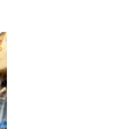
Inspirasjon
Søk
Åpningstider
Praktisk informasjon
Ledige stillinger
Magasin
Butikker
Gavekort
Best på service