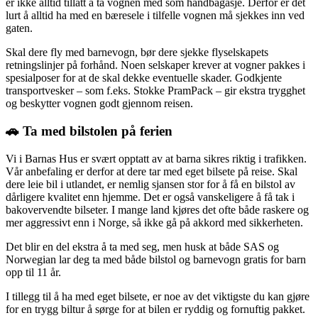
er ikke alltid tillatt å ta vognen med som håndbagasje. Derfor er det
lurt å alltid ha med en bæresele i tilfelle vognen må sjekkes inn ved
gaten.
Skal dere fly med barnevogn, bør dere sjekke flyselskapets
retningslinjer på forhånd. Noen selskaper krever at vogner pakkes i
spesialposer for at de skal dekke eventuelle skader. Godkjente
transportvesker – som f.eks. Stokke PramPack – gir ekstra trygghet
og beskytter vognen godt gjennom reisen.
🚗 Ta med bilstolen på ferien
Vi i Barnas Hus er svært opptatt av at barna sikres riktig i trafikken.
Vår anbefaling er derfor at dere tar med eget bilsete på reise. Skal
dere leie bil i utlandet, er nemlig sjansen stor for å få en bilstol av
dårligere kvalitet enn hjemme. Det er også vanskeligere å få tak i
bakovervendte bilseter. I mange land kjøres det ofte både raskere og
mer aggressivt enn i Norge, så ikke gå på akkord med sikkerheten.
Det blir en del ekstra å ta med seg, men husk at både SAS og
Norwegian lar deg ta med både bilstol og barnevogn gratis for barn
opp til 11 år.
I tillegg til å ha med eget bilsete, er noe av det viktigste du kan gjøre
for en trygg biltur å sørge for at bilen er ryddig og fornuftig pakket.