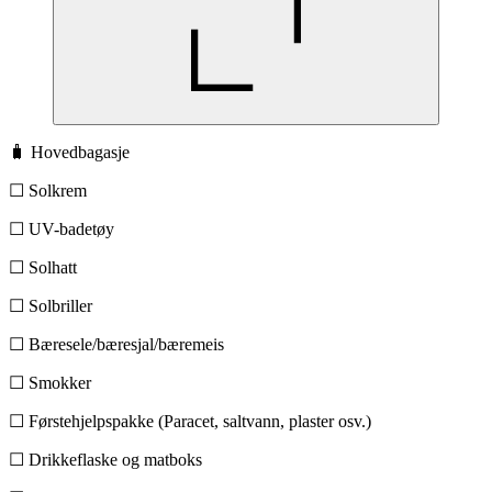
🧳 Hovedbagasje
☐ Solkrem
☐ UV-badetøy
☐ Solhatt
☐ Solbriller
☐ Bæresele/bæresjal/bæremeis
☐ Smokker
☐ Førstehjelpspakke (Paracet, saltvann, plaster osv.)
☐ Drikkeflaske og matboks