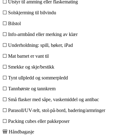
☐ Utstyr til amming eller flaskemating
☐ Solskjerming til bilvindu
☐ Bilstol
☐ Info-armbånd eller merking av klær
☐ Underholdning: spill, bøker, iPad
☐ Mat barnet er vant til
☐ Smekke og skje/bestikk
☐ Tynt ullpledd og sommerpledd
☐ Tannbørste og tannkrem
☐ Små flasker med såpe, vaskemiddel og antibac
☐ Parasoll/UV-telt, stol-på-bord, badering/armringer
☐ Packing cubes eller pakkeposer
🎒 Håndbagasje