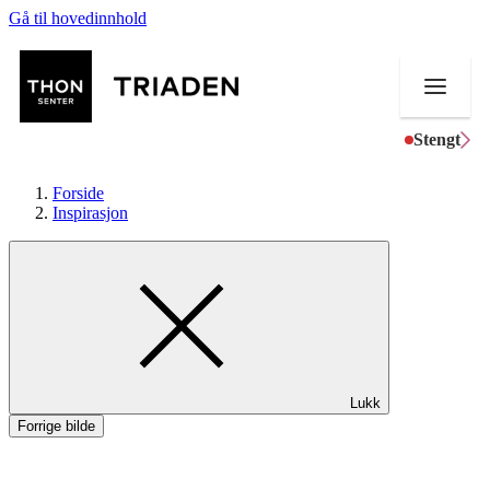
Gå til hovedinnhold
Stengt
Forside
Inspirasjon
Butikker
Mat og drikke
Helse
Lukk
Aktiviteter
Forrige bilde
Tilbud