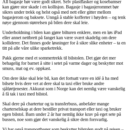
All bagasje bør være godt sikret. Selv plastflasker og kosebamser
kan gjøre stor skade i en kollisjon. Bagasje i bagasjerommet bør
sikres under trekk og helst også med nett eller gitter mellom
bagasjerom og baksete. Unngå å stable kofferter i høyden – og tenk
nøye gjennom størrelsen på bilen dere skal leie.
Underholdning i bilen kan gjøre bilturen enklere, men en løs iPad
eller annet nettbrett på fanget kan være svært skadelig om dere
kolliderer. Det finnes gode løsninger for å sikre slike enheter – ta en
titt på alle våre ulike sparketrekk.
Pakk gjerne med et sommertrekk til bilstolen. Det gjør det mer
behagelig for barnet å sitte i setet på varme dager og beskytter mot
smuss, mat og ev. oppkast.
Om dere ikke skal leie bil, kan det fortsatt være en idé å ha med
bilsete hvis dere vet at dere skal ta taxi eller bruke andre
sjåførtjenester. Akkurat som i Norge kan det nemlig være vanskelig
å få tak i taxi med bilstol.
Skal dere på chartertur og ta transferbuss, anbefaler mange
charterselskap at dere bestiller privat transport eller taxi og bruker
egen bilstol. Barn under 2 år har nemlig ikke krav på eget sete på
bussen, noe som gjør det vanskelig å sikre dem forsvarlig.
Vi har også transportbager som beskytter bilstolen godt på reisen –