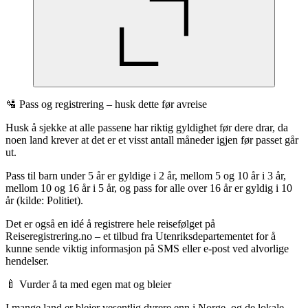
🛂 Pass og registrering – husk dette før avreise
Husk å sjekke at alle passene har riktig gyldighet før dere drar, da
noen land krever at det er et visst antall måneder igjen før passet går
ut.
Pass til barn under 5 år er gyldige i 2 år, mellom 5 og 10 år i 3 år,
mellom 10 og 16 år i 5 år, og pass for alle over 16 år er gyldig i 10
år (kilde: Politiet).
Det er også en idé å registrere hele reisefølget på
Reiseregistrering.no – et tilbud fra Utenriksdepartementet for å
kunne sende viktig informasjon på SMS eller e-post ved alvorlige
hendelser.
🍼 Vurder å ta med egen mat og bleier
I mange land er bleier vesentlig dyrere enn i Norge, og de lokale