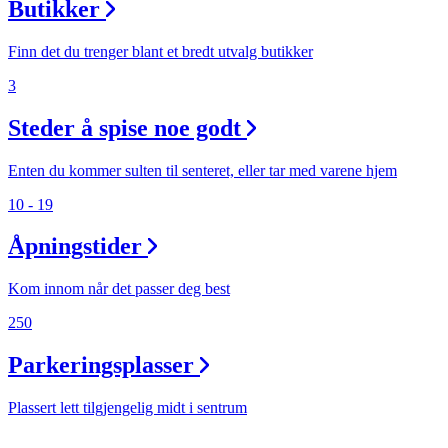
Butikker
Aktiviteter
Finn det du trenger blant et bredt utvalg butikker
3
Tilbud
Steder å spise noe godt
Inspirasjon
Enten du kommer sulten til senteret, eller tar med varene hjem
10 - 19
Åpningstider
Søk
Kom innom når det passer deg best
250
Åpningstider
Parkeringsplasser
Praktisk informasjon
Plassert lett tilgjengelig midt i sentrum
Ledige stillinger