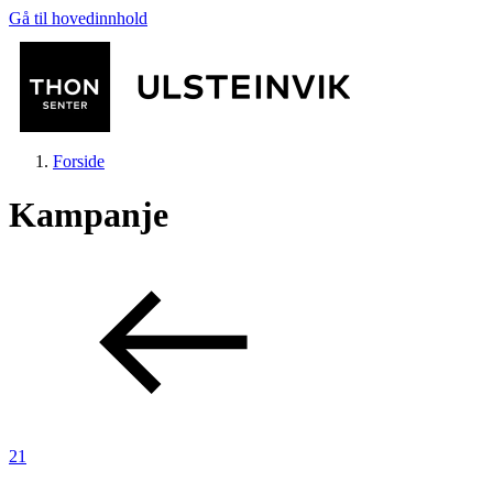
Gå til hovedinnhold
Forside
Kampanje
Butikker
Mat og drikke
Helse
21