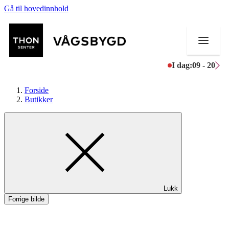
Gå til hovedinnhold
I dag:
09 - 20
Forside
Butikker
Butikker
Mat og drikke
Helse
Lukk
Aktiviteter
Forrige bilde
Tilbud