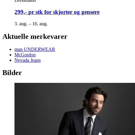
Dressmann
299,- pr stk for skjorter og gensere
3. aug. – 16. aug.
Aktuelle merkevarer
man UNDERWEAR
McGordon
Nevada Jeans
Bilder