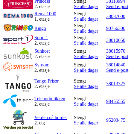
Princess
Stengt
38118994
2. etasje
Se alle dager
Send e-post
Rema 1000
Stengt
38087600
1. etasje
Se alle dager
Stengt
Ringo
90756306
Se alle dager
Sport 1
Stengt
38010050
2. etasje
Se alle dager
Sunkost
Stengt
38015970
2. etasje
Se alle dager
Send e-post
Synsam
Stengt
38014840
2. etasje
Se alle dager
Send e-post
Tango Frisør
Stengt
38013325
2. etasje
Se alle dager
Telenorbutikken
Stengt
98455555
2. etasje
Se alle dager
Verden på bordet
Stengt
95203475
2. etg
Se alle dager