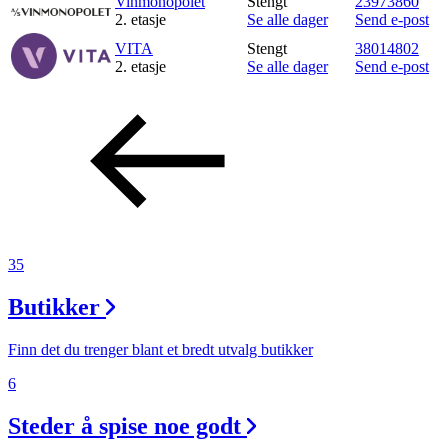
Vinmonopolet
Stengt
23973860
2. etasje
Se alle dager
Send e-post
VITA
Stengt
38014802
2. etasje
Se alle dager
Send e-post
35
Butikker
Finn det du trenger blant et bredt utvalg butikker
6
Steder å spise noe godt