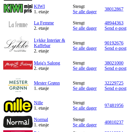
KIWI
Stengt
38012867
1. etasje
Se alle dager
La Femme
Stengt
48944363
2. etasje
Se alle dager
Send e-post
Lykke Interiør &
Stengt
90192676
Kaffebar
Se alle dager
Send e-post
2. etasje
Maja's Salong
Stengt
38021000
2. etasje
Se alle dager
Send e-post
Mester Grønn
Stengt
32229725
1. etasje
Se alle dager
Send e-post
Nille
Stengt
97481956
1. etasje
Se alle dager
Normal
Stengt
40810237
1. etasje
Se alle dager