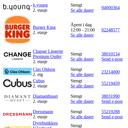
b.young
Stengt
Inspirasjon
94000364
2. etasje
Se alle dager
Åpent i dag
Burger King
Søk
12:00 - 21:00
92248577
2. etasje
Se alle dager
Change Lingerie
Stengt
38010134
Åpningstider
Premium Outlet
Se alle dager
Send e-post
2. etasje
Praktisk informasjon
Clas Ohlson
Stengt
23214000
2. etg
Se alle dager
Ledige stillinger
Cubus
Stengt
55219459
2. etasje
Se alle dager
Magasin
Diamanthuset
Stengt
38031990
Gavekort
2. etasje
Se alle dager
Send e-post
Finn frem
Dressmann
Stengt
55219288
2. etasje
Se alle dager
Send e-post
Dyrebutikken
Stengt