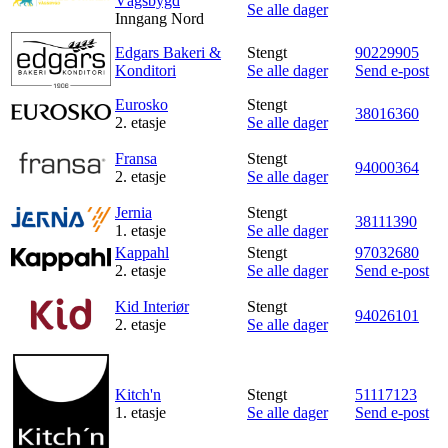
Vågsbygd
Se alle dager
Inngang Nord
Edgars Bakeri &
Stengt
90229905
Konditori
Se alle dager
Send e-post
Eurosko
Stengt
38016360
2. etasje
Se alle dager
Fransa
Stengt
94000364
2. etasje
Se alle dager
Jernia
Stengt
38111390
1. etasje
Se alle dager
Kappahl
Stengt
97032680
2. etasje
Se alle dager
Send e-post
Kid Interiør
Stengt
94026101
2. etasje
Se alle dager
Kitch'n
Stengt
51117123
1. etasje
Se alle dager
Send e-post