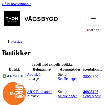
Gå til hovedinnhold
Stengt
Forside
Butikker
Butikker
Tabell med aktuelle butikker
Butikk
Beliggenhet
Åpningstider
Kontaktinfo
Mat og drikke
Apotek 1
Stengt
38002850
1. etasje
Se alle dager
Helse
Aktiviteter
ARK Bokhandel
Stengt
46835185
2. etasje
Se alle dager
Send e-post
Tilbud