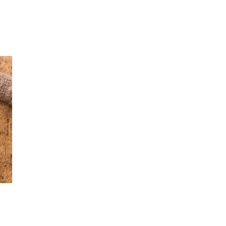
Inspirasjon
Søk
Åpningstider
Praktisk informasjon
Ledige stillinger
Magasin
Gavekort
Finn frem