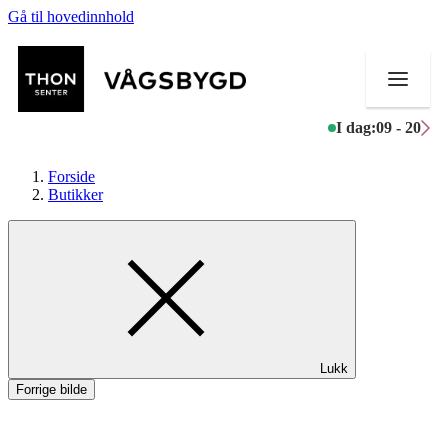
Gå til hovedinnhold
I dag:
09 - 20
Forside
Butikker
Butikker
Mat og drikke
Helse
Lukk
Aktiviteter
Forrige bilde
Tilbud