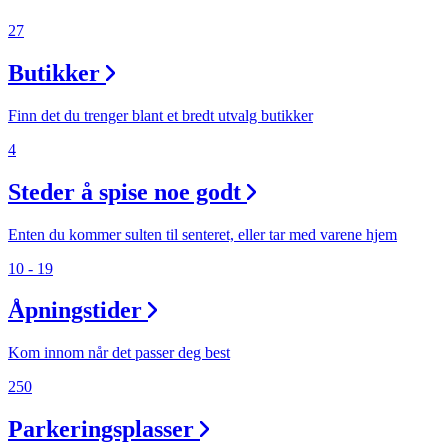
Inspirasjon
27
Butikker
Søk
Finn det du trenger blant et bredt utvalg butikker
4
Steder å spise noe godt
Åpningstider
Praktisk informasjon
Enten du kommer sulten til senteret, eller tar med varene hjem
Ledige stillinger
10 - 19
Magasin
Åpningstider
Gavekort
Kom innom når det passer deg best
Finn frem
250
Parkeringsplasser