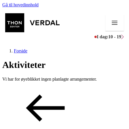
Gå til hovedinnhold
I dag:
10 - 19
Forside
Aktiviteter
Butikker
Vi har for øyeblikket ingen planlagte arrangementer.
Mat og drikke
Aktiviteter
Tilbud
Merker