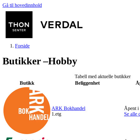
Gå til hovedinnhold
Forside
Butikker –Hobby
Tabell med aktuelle butikker
Butikk
Beliggenhet
Å
Butikker
ARK Bokhandel
Åpent i
Mat og drikke
1.etg
Se alle 
Aktiviteter