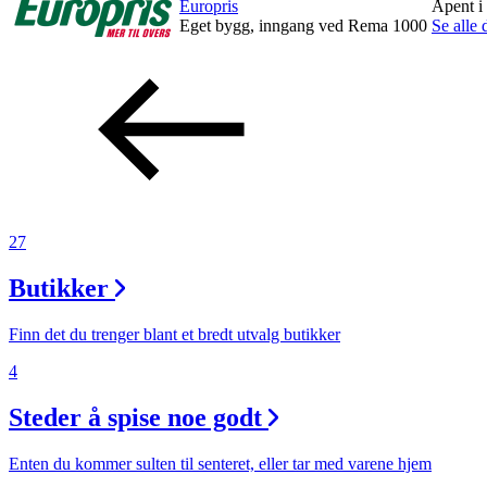
Europris
Åpent i
Eget bygg, inngang ved Rema 1000
Se alle 
Tilbud
Merker
Inspirasjon
27
Søk
Butikker
Finn det du trenger blant et bredt utvalg butikker
4
Åpningstider
Steder å spise noe godt
Praktisk informasjon
Enten du kommer sulten til senteret, eller tar med varene hjem
Ledige stillinger