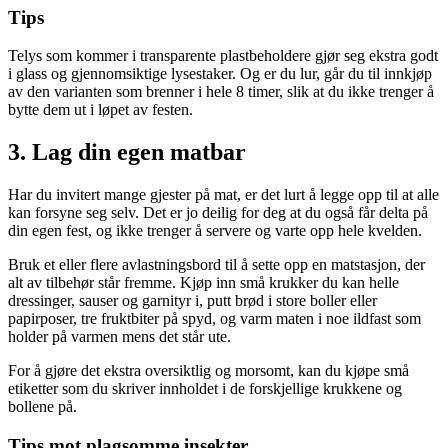
Tips
Telys som kommer i transparente plastbeholdere gjør seg ekstra godt
i glass og gjennomsiktige lysestaker. Og er du lur, går du til innkjøp
av den varianten som brenner i hele 8 timer, slik at du ikke trenger å
bytte dem ut i løpet av festen.
3. Lag din egen matbar
Har du invitert mange gjester på mat, er det lurt å legge opp til at alle
kan forsyne seg selv. Det er jo deilig for deg at du også får delta på
din egen fest, og ikke trenger å servere og varte opp hele kvelden.
Bruk et eller flere avlastningsbord til å sette opp en matstasjon, der
alt av tilbehør står fremme. Kjøp inn små krukker du kan helle
dressinger, sauser og garnityr i, putt brød i store boller eller
papirposer, tre fruktbiter på spyd, og varm maten i noe ildfast som
holder på varmen mens det står ute.
For å gjøre det ekstra oversiktlig og morsomt, kan du kjøpe små
etiketter som du skriver innholdet i de forskjellige krukkene og
bollene på.
Tips mot plagsomme insekter