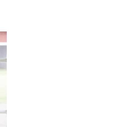
Inspirasjon
Søk
Åpningstider
Praktisk informasjon
Ledige stillinger
Magasin
Gavekort
Finn frem