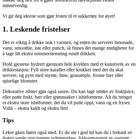
minneverdig.
Vi gir deg ideene som gjør festen til et sukkertøy for øyet!
1. Leskende fristelser
Det er viktig å drikke nok i varmen, og enten du serverer limonade,
vann, smoothie, iste eller punch, så finnes det mange muligheter for
å lage litt ekstra sommerstemning rundt drikken.
Hold gjestene hydrert gjennom hele kvelden med et kunstverk av en
drikkestasjon: Fyll store karafler eller krukker med det du skal
servere, og pynt med mynte, lime, granateple, frosne bær eller
spiselige blomster.
Dekorative isbiter gjør også susen. Du kan lage isbiter av fruktjuice,
eller putte frukt, bær eller grønnsaker i isbitformene. Alt du trenger
er ekstra store isbitformer, det du vil putte oppi, vann og en fryser.
Voilá – ekstra kaldt og ekstra fint!
Tips
Lekre glass hører også med. Er du ute i god tid kan du i forkant av
festen samle opp tomme syltetøyglass. Akkompagnert av sugerør,