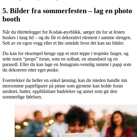
5. Bilder fra sommerfesten – lag en photo
booth
Når du tilrettelegger for Kodak-øyeblikk, sørger du for at festen
huskes i lang tid – og du får et dekorativt element i samme slengen.
Sett av en egen vegg eller et lite område hvor det kan tas bilder.
Du kan for eksempel henge opp et stort teppe i tropiske farger, og
sette noen “props” foran, som en solhatt, en strandstol og en
parasoll. Eller du kan lage en Instagram-vennlig ramme i papp som
du dekorerer etter eget ønske.
Foretrekker du heller en enkel løsning, kan du isteden handle inn
morsomme papirfigurer på pinne som gjestene kan holde foran
ansiktet, hatter, oppblåsbare badeleker og annet som gir den
sommerlige følelsen.