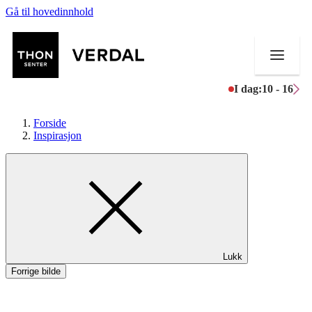
Gå til hovedinnhold
I dag:
10 - 16
Forside
Inspirasjon
Butikker
Mat og drikke
Aktiviteter
Lukk
Tilbud
Forrige bilde
Merker