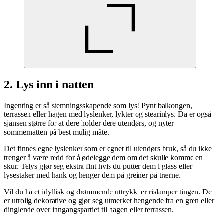
2. Lys inn i natten
Ingenting er så stemningsskapende som lys! Pynt balkongen,
terrassen eller hagen med lyslenker, lykter og stearinlys. Da er også
sjansen større for at dere holder dere utendørs, og nyter
sommernatten på best mulig måte.
Det finnes egne lyslenker som er egnet til utendørs bruk, så du ikke
trenger å være redd for å ødelegge dem om det skulle komme en
skur. Telys gjør seg ekstra fint hvis du putter dem i glass eller
lysestaker med hank og henger dem på greiner på trærne.
Vil du ha et idyllisk og drømmende uttrykk, er rislamper tingen. De
er utrolig dekorative og gjør seg utmerket hengende fra en gren eller
dinglende over inngangspartiet til hagen eller terrassen.