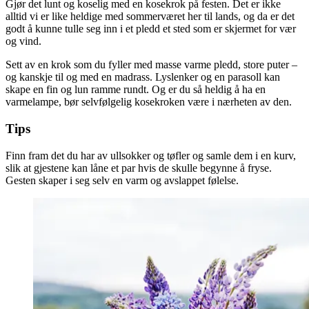
Gjør det lunt og koselig med en kosekrok på festen. Det er ikke
alltid vi er like heldige med sommerværet her til lands, og da er det
godt å kunne tulle seg inn i et pledd et sted som er skjermet for vær
og vind.
Sett av en krok som du fyller med masse varme pledd, store puter –
og kanskje til og med en madrass. Lyslenker og en parasoll kan
skape en fin og lun ramme rundt. Og er du så heldig å ha en
varmelampe, bør selvfølgelig kosekroken være i nærheten av den.
Tips
Finn fram det du har av ullsokker og tøfler og samle dem i en kurv,
slik at gjestene kan låne et par hvis de skulle begynne å fryse.
Gesten skaper i seg selv en varm og avslappet følelse.